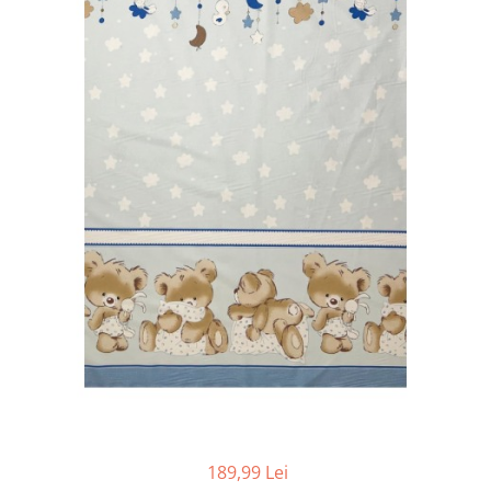
Cadite anatomice
Covorase baie
Inaltatoare antiderapante
Olite antiderapante muzicale
Olite antiderapante simple
Olite muzicale
Olite simple
Olite tip scaunel muzicale
Olite tip scaunel simple
Reductoare antiderapante
Reductoare moi
Seturi cadite 86 cm
Seturi cadite 92 cm
Seturi cadite anatomice
189,99 Lei
Suporti anatomici plastic