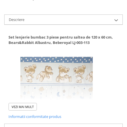
Mese de infasat pliabile
Mese de infasat Ultra Light 50x70
Descriere
cm
Patuturi pliabile
Set lenjerie bumbac 3 piese pentru saltea de 120 x 60 cm,
Sisteme de siguranta copii
Bears&Rabbit Albastru, Beberoyal LJ-003-113
Igiena si ingrijire copii
Jucarii bebelusi
Carusele patut
Centre de activitati
Jucarii bip-bip si chitaitoare
Jucarii de agatat
Jucarii de atasament
Jucarii de baie
VEZI MAI MULT
Jucarii educative bebe
Informatii conformitate produs
Jucarii muzicale