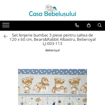
Toate Produsele
Accesorii carucioare copii
Accesorii carucioare
Set lenjerie bumbac 3 piese pentru saltea de
Genti
120 x 60 cm, Bears&Rabbit Albastru, Beberoyal
LJ-003-113
Aparate de sanatate si ingrijire
Beberoyal
copii
Cantare bebelusi si copii
Termometre copii
Baie
Accesorii ingrijire copii
Bureti baie cadita
Cadite 86 cm
Cadite 92 cm