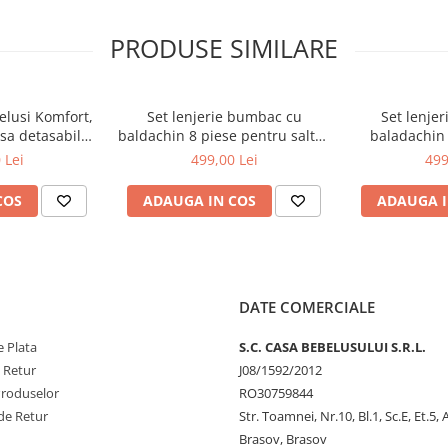
PRODUSE SIMILARE
elusi Komfort,
Set lenjerie bumbac cu
Set lenje
sa detasabila,
baldachin 8 piese pentru saltea
baladachin 
sita, 84x50x7
de 120 x 60 cm, Hippo&Giraffe
saltea de
 Lei
499,00 Lei
499
yal SA053
Roz, Beberoyal, LJ-008-114
Bears&Rab
Beberoya
COS
ADAUGA IN COS
ADAUGA I
120 x 60 cm sunt foarte apreciate
a calcare, nu se aduna sub
 perfecta, ramanand totodata
DATE COMERCIALE
lelor de dimensiuni 120x60 cm si
 Plata
S.C. CASA BEBELUSULUI S.R.L.
e Retur
J08/1592/2012
Produselor
RO30759844
de Retur
Str. Toamnei, Nr.10, Bl.1, Sc.E, Et.5,
e.
Brasov, Brasov