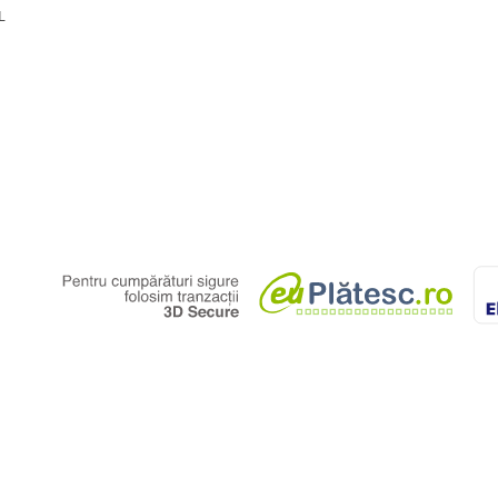
X60 cm
L
u dimensiunea de 120 x 60 cm