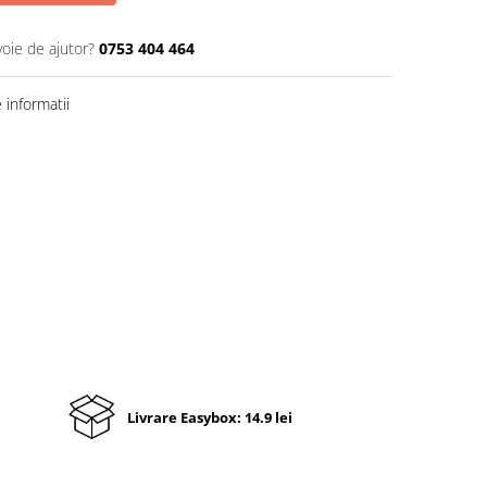
voie de ajutor?
0753 404 464
informatii
Livrare Easybox: 14.9 lei