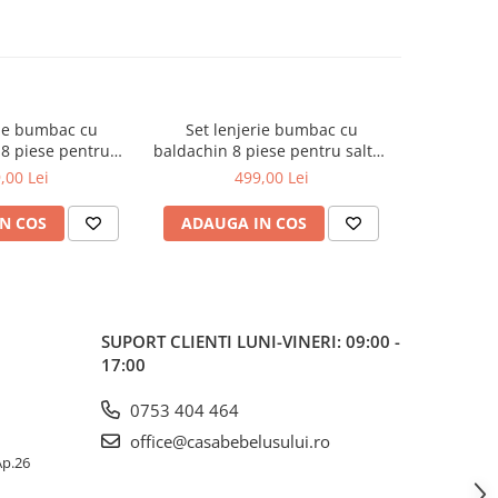
rie bumbac cu
Set lenjerie bumbac cu
Set le
8 piese pentru
baldachin 8 piese pentru saltea
baldachin 8
 120 x 60 cm,
de 120 x 60 cm, Bears&Rabbit
de 120 x
,00 Lei
499,00 Lei
bit Albastru,
Roz, Beberoyal, LJ-008-112
Turcoaz, B
l LJ-008-113
N COS
ADAUGA IN COS
ADAUG
SUPORT CLIENTI
LUNI-VINERI: 09:00 -
17:00
0753 404 464
office@casabebelusului.ro
 Ap.26