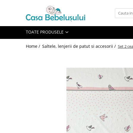
Toate Produsele
Accesorii carucioare copii
TOATE PRODUSELE
Accesorii carucioare
Home /
Saltele, lenjerii de patut si accesorii /
Set 2 ce
Genti
Aparate de sanatate si ingrijire
copii
Cantare bebelusi si copii
Termometre copii
Baie
Accesorii ingrijire copii
Bureti baie cadita
Cadite 86 cm
Cadite 92 cm