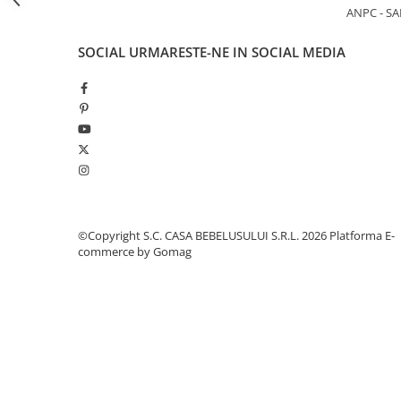
Aceast cearceaf se potriveste pentru patuturile de 120
ANPC - SA
Jucarii pentru dentitie
Produs fabricat in Romania
Caracteristici generale:
Jucarii sunatoare
SOCIAL
URMARESTE-NE IN SOCIAL MEDIA
cearceaf prevazut cu banda elastica recomandat pentr
Compozitie: 100% bumbac
Jucarii de exterior
Continut: 2 bucati
Triciclete
Jucarii de plus
La masa
Articole hranire bebelusi
Biberoane, tetine, accesorii
Cani, pahare si accesorii bebe
©Copyright S.C. CASA BEBELUSULUI S.R.L. 2026
Platforma E-
Incalzitoare si termosuri bebe
commerce by Gomag
Suzete si accesorii
Saltele, lenjerii de patut si accesorii
Lenjerii si huse patut
Paturici bebe
Perne, pilote si pozitionatoare