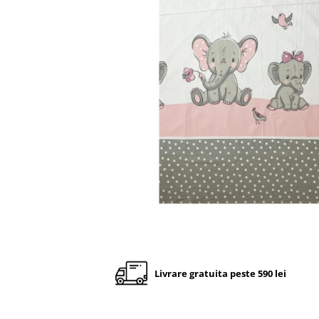
Cadite anatomice
Covorase baie
Inaltatoare antiderapante
Olite antiderapante muzicale
Olite antiderapante simple
Olite muzicale
Olite simple
Olite tip scaunel muzicale
Olite tip scaunel simple
Reductoare antiderapante
Reductoare moi
Seturi cadite 86 cm
Seturi cadite 92 cm
Livrare gratuita peste 590 lei
Seturi cadite anatomice
Suporti anatomici plastic