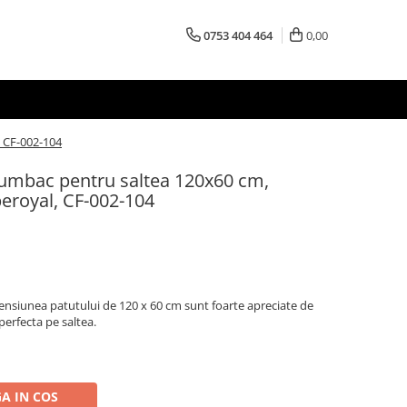
0753 404 464
0,00
, CF-002-104
 bumbac pentru saltea 120x60 cm,
eroyal, CF-002-104
ensiunea patutului de 120 x 60 cm sunt foarte apreciate de
perfecta pe saltea.
A IN COS