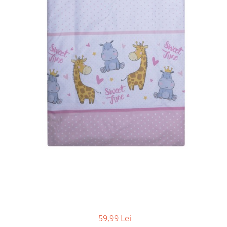
Cadite anatomice
Covorase baie
Inaltatoare antiderapante
Olite antiderapante muzicale
Olite antiderapante simple
Olite muzicale
Olite simple
Olite tip scaunel muzicale
Olite tip scaunel simple
Reductoare antiderapante
Reductoare moi
Seturi cadite 86 cm
Seturi cadite 92 cm
Seturi cadite anatomice
59,99 Lei
Suporti anatomici plastic