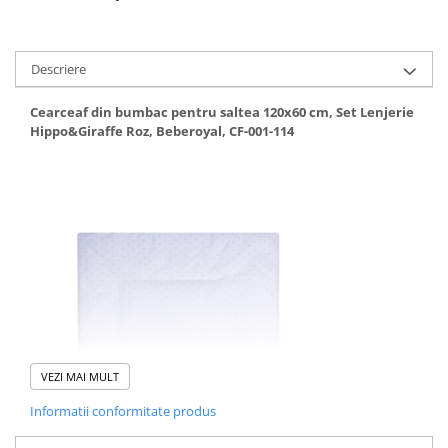
Mese de infasat pliabile
Mese de infasat Ultra Light 50x70
Descriere
cm
Patuturi pliabile
Cearceaf din bumbac pentru saltea 120x60 cm, Set Lenjerie
Hippo&Giraffe Roz, Beberoyal, CF-001-114
Sisteme de siguranta copii
Igiena si ingrijire copii
Jucarii bebelusi
Carusele patut
Centre de activitati
Jucarii bip-bip si chitaitoare
Jucarii de agatat
Jucarii de atasament
Jucarii de baie
VEZI MAI MULT
Jucarii educative bebe
Informatii conformitate produs
Jucarii muzicale