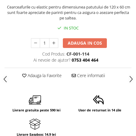
Suporti anatomici textili
Cearceafurile cu elastic pentru dimensiunea patutului de 120 x 60 cm
sunt foarte apreciate de parinti pentru ca asigura o asezare perfecta
Suporti metalici cadite
pe saltea.
Camera copilului
IN STOC
Accesorii patuturi
Fotolii, mese si scaune copii
ADAUGA IN COS
Leagane copii
Cod Produs:
CF-001-114
Ai nevoie de ajutor?
0753 404 464
Mese de infasat 50 x 70 cm Tega
Baby
Adauga la Favorite
Cere informatii
Mese de infasat BASIC 50x70 cm
Mese de infasat capat inchis 50x70
cm
Mese de infasat COMFORT 50x70
cm
Livrare gratuita peste 590 lei
Usor de returnat in 14 zile
Mese de infasat COMFORT 50x80
cm
Mese de infasat moi
Livrare Easybox: 14.9 lei