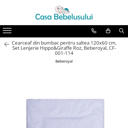
Toate Produsele
Accesorii carucioare copii
Accesorii carucioare
Cearceaf din bumbac pentru saltea 120x60 cm,
Genti
Set Lenjerie Hippo&Giraffe Roz, Beberoyal, CF-
001-114
Aparate de sanatate si ingrijire
Beberoyal
copii
Cantare bebelusi si copii
Termometre copii
Baie
Accesorii ingrijire copii
Bureti baie cadita
Cadite 86 cm
Cadite 92 cm