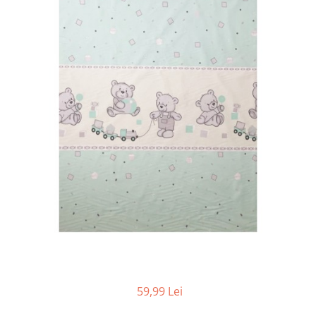
Cadite anatomice
Covorase baie
Inaltatoare antiderapante
Olite antiderapante muzicale
Olite antiderapante simple
Olite muzicale
Olite simple
Olite tip scaunel muzicale
Olite tip scaunel simple
Reductoare antiderapante
Reductoare moi
Seturi cadite 86 cm
Seturi cadite 92 cm
Seturi cadite anatomice
59,99 Lei
Suporti anatomici plastic