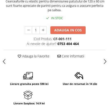
Cearceafurile cu elastic pentru dimensiunea patutului de 120 x 60 cm
Suporti anatomici textili
sunt foarte apreciate de parinti pentru ca asigura o asezare perfecta
pe saltea.
Suporti metalici cadite
IN STOC
Camera copilului
Accesorii patuturi
ADAUGA IN COS
Fotolii, mese si scaune copii
Cod Produs:
CF-001-111
Leagane copii
Ai nevoie de ajutor?
0753 404 464
Mese de infasat 50 x 70 cm Tega
Baby
Adauga la Favorite
Cere informatii
Mese de infasat BASIC 50x70 cm
Mese de infasat capat inchis 50x70
cm
Mese de infasat COMFORT 50x70
Livrare gratuita peste 590 lei
Usor de returnat in 14 zile
cm
Mese de infasat COMFORT 50x80
cm
Livrare Easybox: 14.9 lei
Mese de infasat moi