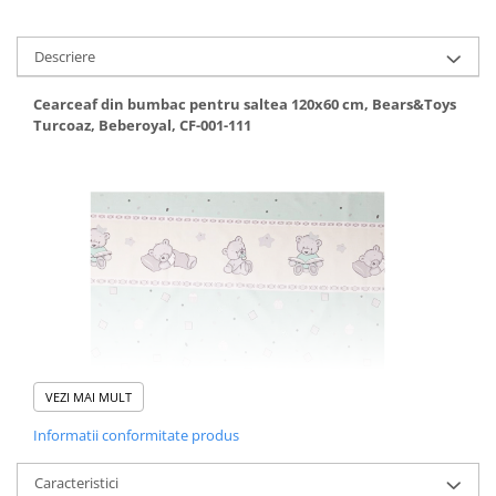
Mese de infasat pliabile
Descriere
Mese de infasat Ultra Light 50x70
cm
Cearceaf din bumbac pentru saltea 120x60 cm, Bears&Toys
Patuturi pliabile
Turcoaz, Beberoyal, CF-001-111
Sisteme de siguranta copii
Igiena si ingrijire copii
Jucarii bebelusi
Carusele patut
Centre de activitati
Jucarii bip-bip si chitaitoare
Jucarii de agatat
Jucarii de atasament
VEZI MAI MULT
Jucarii de baie
Informatii conformitate produs
Jucarii educative bebe
Jucarii muzicale
Caracteristici