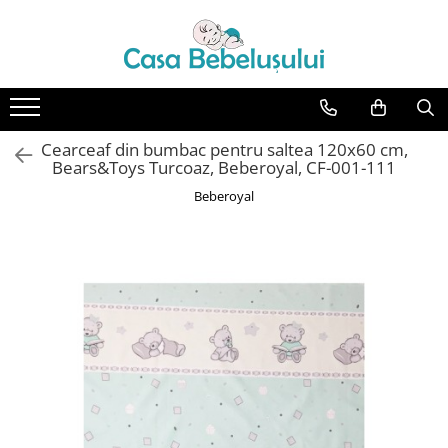
Toate Produsele
Accesorii carucioare copii
Accesorii carucioare
Cearceaf din bumbac pentru saltea 120x60 cm,
Genti
Bears&Toys Turcoaz, Beberoyal, CF-001-111
Aparate de sanatate si ingrijire
Beberoyal
copii
Cantare bebelusi si copii
Termometre copii
Baie
Accesorii ingrijire copii
Bureti baie cadita
Cadite 86 cm
Cadite 92 cm