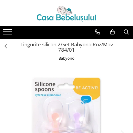
Toate Produsele
Accesorii carucioare copii
Accesorii carucioare
Lingurite silicon 2/Set Babyono Roz/Mov
Genti
784/01
Aparate de sanatate si ingrijire
Babyono
copii
Cantare bebelusi si copii
Termometre copii
Baie
Accesorii ingrijire copii
Bureti baie cadita
Cadite 86 cm
Cadite 92 cm