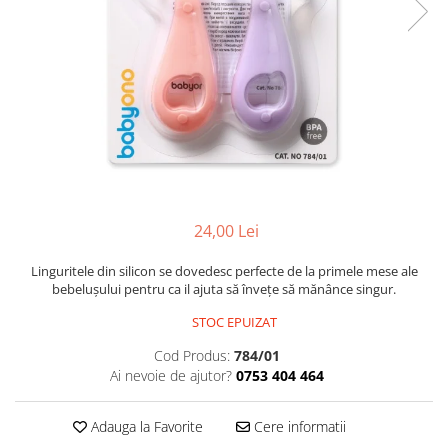
Cadite anatomice
Covorase baie
Inaltatoare antiderapante
Olite antiderapante muzicale
Olite antiderapante simple
Olite muzicale
Olite simple
Olite tip scaunel muzicale
24,00 Lei
Olite tip scaunel simple
Linguritele din silicon se dovedesc perfecte de la primele mese ale
Reductoare antiderapante
bebelușului pentru ca il ajuta să învețe să mănânce singur.
Reductoare moi
STOC EPUIZAT
Seturi cadite 86 cm
Cod Produs:
784/01
Ai nevoie de ajutor?
0753 404 464
Seturi cadite 92 cm
Seturi cadite anatomice
Adauga la Favorite
Cere informatii
Suporti anatomici plastic