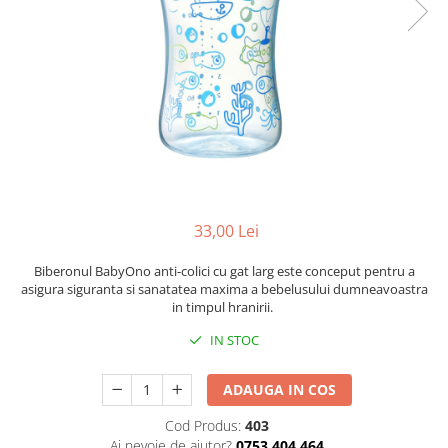
Mese de infasat pliabile
Tampoane postnatale
Olite tip scaunel simple
Mese de infasat Ultra Light 50x70
Tampoane si protectii silicon
Reductoare antiderapante
cm
pentru san
Reductoare moi
Patuturi pliabile
Seturi cadite 86 cm
Sisteme de siguranta copii
Seturi cadite 92 cm
Seturi cadite anatomice
Suporti anatomici plastic
33,00 Lei
Suporti anatomici textili
Suporti metalici cadite
Biberonul BabyOno anti-colici cu gat larg este conceput pentru a
asigura siguranta si sanatatea maxima a bebelusului dumneavoastra
in timpul hranirii.
IN STOC
ADAUGA IN COS
Cod Produs:
403
Ai nevoie de ajutor?
0753 404 464