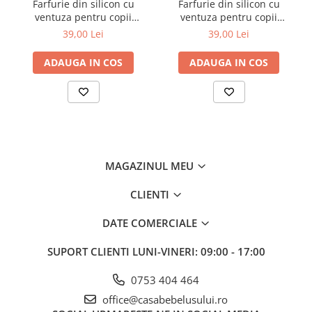
Farfurie din silicon cu
Farfurie din silicon cu
ventuza pentru copii
ventuza pentru copii
Babyono albastra 1482/01
Babyono roz 1482/02
39,00 Lei
39,00 Lei
ADAUGA IN COS
ADAUGA IN COS
MAGAZINUL MEU
CLIENTI
DATE COMERCIALE
SUPORT CLIENTI
LUNI-VINERI: 09:00 - 17:00
0753 404 464
office@casabebelusului.ro