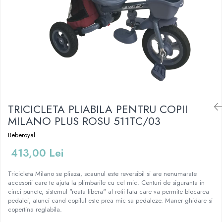
Mese de infasat pliabile
Tampoane postnatale
Olite tip scaunel simple
Mese de infasat Ultra Light 50x70
Tampoane si protectii silicon
Reductoare antiderapante
cm
pentru san
Reductoare moi
Patuturi pliabile
Seturi cadite 86 cm
Sisteme de siguranta copii
Seturi cadite 92 cm
Seturi cadite anatomice
Suporti anatomici plastic
TRICICLETA PLIABILA PENTRU COPII
MILANO PLUS ROSU 511TC/03
Suporti anatomici textili
Suporti metalici cadite
Beberoyal
413,00 Lei
Tricicleta Milano se pliaza, scaunul este reversibil si are nenumarate
accesorii care te ajuta la plimbarile cu cel mic. Centuri de siguranta in
cinci puncte, sistemul "roata libera" al rotii fata care va permite blocarea
pedalei, atunci cand copilul este prea mic sa pedaleze. Maner ghidare si
copertina reglabila.