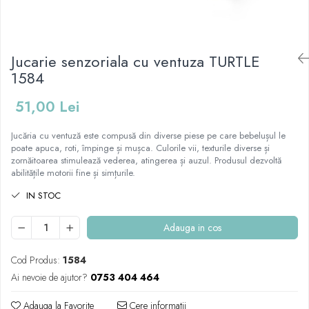
Mese de infasat pliabile
Tampoane postnatale
Olite tip scaunel simple
Mese de infasat Ultra Light 50x70
Tampoane si protectii silicon
Reductoare antiderapante
cm
pentru san
Jucarie senzoriala cu ventuza TURTLE
Reductoare moi
Patuturi pliabile
1584
Seturi cadite 86 cm
Sisteme de siguranta copii
Seturi cadite 92 cm
51,00 Lei
Seturi cadite anatomice
Jucăria cu ventuză este compusă din diverse piese pe care bebelușul le
Suporti anatomici plastic
poate apuca, roti, împinge și mușca. Culorile vii, texturile diverse și
zornăitoarea stimulează vederea, atingerea și auzul. Produsul dezvoltă
Suporti anatomici textili
abilitățile motorii fine și simțurile.
Suporti metalici cadite
IN STOC
Adauga in cos
Cod Produs:
1584
Ai nevoie de ajutor?
0753 404 464
Adauga la Favorite
Cere informatii