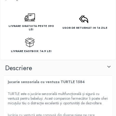
LIVRARE GRATUITA PESTE 590
USOR DE RETURNAT IN 14 ZILE
LEI
LIVRARE EASYBOX: 14.9 LEI
Descriere
Jucarie senzoriala cu ventuza TURTLE 1584
TURTLE este o jucărie senzorială multifuncțională și sigură cu
ventuză pentru bebeluși. Acest companion fermecător îi poate oferi
micuțului tău o distracție excelentă și oportunități de dezvoltare.
Jucăria cu ventuză este compusă din diverse piese pe care