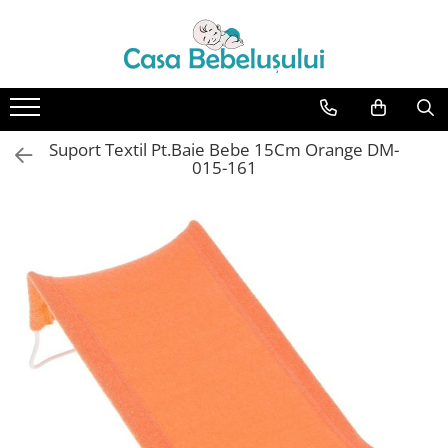
Toate Produsele
Accesorii carucioare copii
Accesorii carucioare
Suport Textil Pt.Baie Bebe 15Cm Orange DM-
Genti
015-161
Aparate de sanatate si ingrijire
copii
Cantare bebelusi si copii
Termometre copii
Baie
Accesorii ingrijire copii
Bureti baie cadita
Cadite 86 cm
Cadite 92 cm