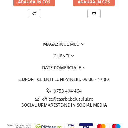
acreditat de certificarea
TUV
Germania.
ADAUGA IN COS
ADAUGA IN COS
Jucarii pentru dentitie
Jucarii sunatoare
Jucarii de exterior
Triciclete
Jucarii de plus
MAGAZINUL MEU
La masa
Articole hranire bebelusi
CLIENTI
Biberoane, tetine, accesorii
DATE COMERCIALE
Cani, pahare si accesorii bebe
SUPORT CLIENTI
LUNI-VINERI: 09:00 - 17:00
Incalzitoare si termosuri bebe
Suzete si accesorii
0753 404 464
Saltele, lenjerii de patut si accesorii
office@casabebelusului.ro
SOCIAL
URMARESTE-NE IN SOCIAL MEDIA
Lenjerii si huse patut
Paturici bebe
Perne, pilote si pozitionatoare