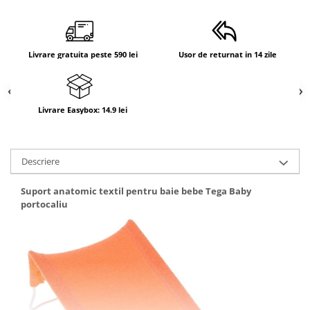
Suporti anatomici textili
Suporti metalici cadite
Livrare gratuita peste 590 lei
Usor de returnat in 14 zile
Camera copilului
Accesorii patuturi
Fotolii, mese si scaune copii
Livrare Easybox: 14.9 lei
Leagane copii
Mese de infasat 50 x 70 cm Tega
Baby
Descriere
Mese de infasat BASIC 50x70 cm
Suport anatomic textil pentru baie bebe Tega Baby
Mese de infasat capat inchis 50x70
portocaliu
cm
Mese de infasat COMFORT 50x70
cm
Mese de infasat COMFORT 50x80
cm
Mese de infasat moi