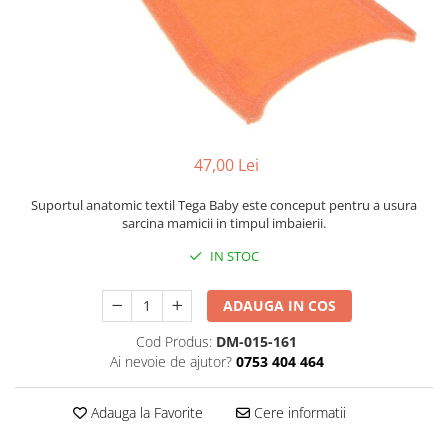
Cadite anatomice
Covorase baie
Inaltatoare antiderapante
Olite antiderapante muzicale
Olite antiderapante simple
Olite muzicale
47,00 Lei
Olite simple
Suportul anatomic textil Tega Baby este conceput pentru a usura
Olite tip scaunel muzicale
sarcina mamicii in timpul imbaierii.
Olite tip scaunel simple
IN STOC
Reductoare antiderapante
ADAUGA IN COS
Reductoare moi
Cod Produs:
DM-015-161
Seturi cadite 86 cm
Ai nevoie de ajutor?
0753 404 464
Seturi cadite 92 cm
Seturi cadite anatomice
Adauga la Favorite
Cere informatii
Suporti anatomici plastic