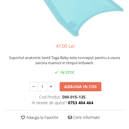
Cadite anatomice
Covorase baie
Inaltatoare antiderapante
Olite antiderapante muzicale
Olite antiderapante simple
47,00 Lei
Olite muzicale
Olite simple
Suportul anatomic textil Tega Baby este conceput pentru a usura
sarcina mamicii in timpul imbaierii.
Olite tip scaunel muzicale
IN STOC
Olite tip scaunel simple
Reductoare antiderapante
ADAUGA IN COS
Reductoare moi
Cod Produs:
DM-015-135
Seturi cadite 86 cm
Ai nevoie de ajutor?
0753 404 464
Seturi cadite 92 cm
Adauga la Favorite
Cere informatii
Seturi cadite anatomice
Suporti anatomici plastic