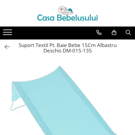
Toate Produsele
Accesorii carucioare copii
Accesorii carucioare
Suport Textil Pt. Baie Bebe 15Cm Albastru
Genti
Deschis DM-015-135
Aparate de sanatate si ingrijire
copii
Cantare bebelusi si copii
Termometre copii
Baie
Accesorii ingrijire copii
Bureti baie cadita
Cadite 86 cm
Cadite 92 cm