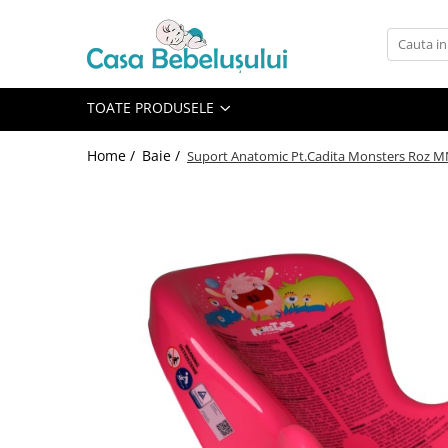
Toate Produsele
Accesorii carucioare copii
TOATE PRODUSELE
Accesorii carucioare
Home /
Baie /
Suport Anatomic Pt.Cadita Monsters Roz M
Genti
Aparate de sanatate si ingrijire
copii
Cantare bebelusi si copii
Termometre copii
Baie
Accesorii ingrijire copii
Bureti baie cadita
Cadite 86 cm
Cadite 92 cm