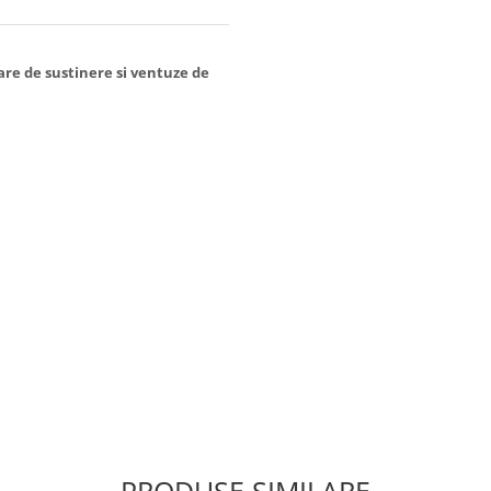
re de sustinere si ventuze de
ura sarcina mamicii in timpul