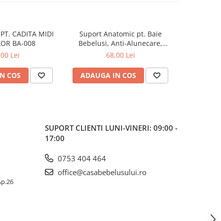
PT. CADITA MIDI
Suport Anatomic pt. Baie
Suport 
OR BA-008
Bebelusi, Anti-Alunecare,
Bebelusi
Pliabil, Beberoyal, Verde, CD-
Pliabil, Be
,00 Lei
68,00 Lei
003-004
N COS
ADAUGA IN COS
ADAUG
SUPORT CLIENTI
LUNI-VINERI: 09:00 -
17:00
0753 404 464
office@casabebelusului.ro
 Ap.26