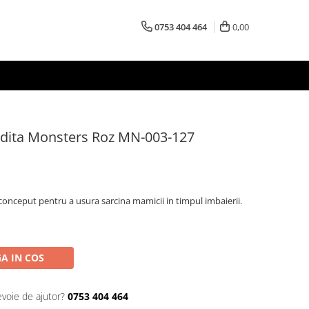
0753 404 464
0,00
adita Monsters Roz MN-003-127
onceput pentru a usura sarcina mamicii in timpul imbaierii.
A IN COS
evoie de ajutor?
0753 404 464