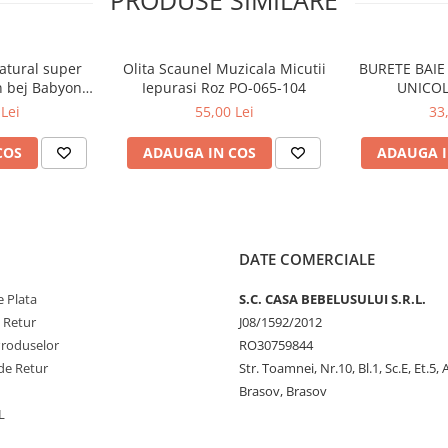
PRODUSE SIMILARE
u capul ridicat deasupra apei,
cu care se potriveste perfect, atat
it si individual pentru a sustine
natural super
Olita Scaunel Muzicala Micutii
BURETE BAIE 
n bej Babyono
Iepurasi Roz PO-065-104
UNICOL
desene grafice
care fac placuta
03
Lei
55,00 Lei
33
e de tip IML
, astfel incat ele nu
uportului anatomic in permanenta.
COS
ADAUGA IN COS
ADAUGA I
 bune materiale, productia
icarea
TUV
Germania.
DATE COMERCIALE
 Plata
S.C. CASA BEBELUSULUI S.R.L.
e Retur
J08/1592/2012
Produselor
RO30759844
de Retur
Str. Toamnei, Nr.10, Bl.1, Sc.E, Et.5,
Brasov, Brasov
L