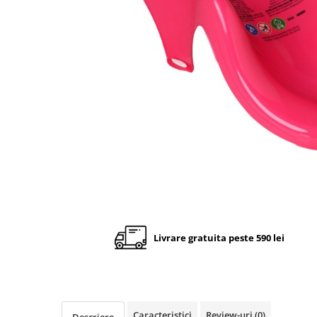
Cadite anatomice
Covorase baie
Inaltatoare antiderapante
Olite antiderapante muzicale
Olite antiderapante simple
Olite muzicale
Olite simple
Olite tip scaunel muzicale
Olite tip scaunel simple
Reductoare antiderapante
Reductoare moi
Livrare gratuita peste 590 lei
Seturi cadite 86 cm
Seturi cadite 92 cm
Seturi cadite anatomice
Suporti anatomici plastic
Caracteristici
Review-uri
(0)