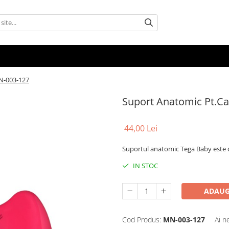
N-003-127
Suport Anatomic Pt.C
44,00 Lei
Suportul anatomic Tega Baby este c
IN STOC
ADAUG
Cod Produs:
MN-003-127
Ai n