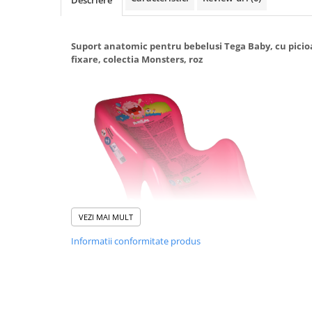
Descriere
Suporti anatomici textili
Suporti metalici cadite
Suport anatomic pentru bebelusi Tega Baby, cu picioa
Camera copilului
fixare, colectia Monsters, roz
Accesorii patuturi
Fotolii, mese si scaune copii
Leagane copii
Mese de infasat 50 x 70 cm Tega
Baby
Mese de infasat BASIC 50x70 cm
Mese de infasat capat inchis 50x70
cm
VEZI MAI MULT
Mese de infasat COMFORT 50x70
Informatii conformitate produs
cm
Mese de infasat COMFORT 50x80
cm
Suportul anatomic Tega Baby
este conceput pentru a us
imbaierii.
Mese de infasat moi