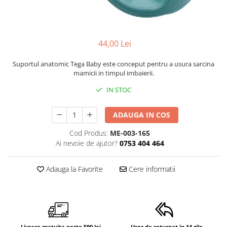
Mese de infasat pliabile
Tampoane postnatale
Olite tip scaunel simple
Mese de infasat Ultra Light 50x70
Tampoane si protectii silicon
Reductoare antiderapante
cm
pentru san
Reductoare moi
44,00 Lei
Patuturi pliabile
Seturi cadite 86 cm
Sisteme de siguranta copii
Suportul anatomic Tega Baby este conceput pentru a usura sarcina
mamicii in timpul imbaierii.
Seturi cadite 92 cm
Seturi cadite anatomice
IN STOC
Suporti anatomici plastic
ADAUGA IN COS
Suporti anatomici textili
Cod Produs:
ME-003-165
Suporti metalici cadite
Ai nevoie de ajutor?
0753 404 464
Adauga la Favorite
Cere informatii
Livrare gratuita peste 590 lei
Usor de returnat in 14 zile