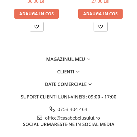
36,00 Lei
27,00 Lei
ele nu vor suferi deteriorari in timp, pastrand caracteristicile
suportului anatomic in permanenta.
Suportul anatomic Tega Baby
este realizat din cele mai bune
ADAUGA IN COS
ADAUGA IN COS
materiale, productia acestuia fiind atent monitorizata, lucru
acreditat de certificarea
TUV
Germania.
MAGAZINUL MEU
CLIENTI
DATE COMERCIALE
SUPORT CLIENTI
LUNI-VINERI: 09:00 - 17:00
0753 404 464
office@casabebelusului.ro
SOCIAL
URMARESTE-NE IN SOCIAL MEDIA