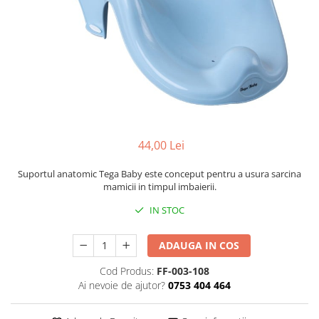
Mese de infasat pliabile
Tampoane postnatale
Olite tip scaunel simple
Mese de infasat Ultra Light 50x70
Tampoane si protectii silicon
Reductoare antiderapante
cm
pentru san
Reductoare moi
Patuturi pliabile
Seturi cadite 86 cm
Sisteme de siguranta copii
Seturi cadite 92 cm
Seturi cadite anatomice
44,00 Lei
Suporti anatomici plastic
Suporti anatomici textili
Suportul anatomic Tega Baby este conceput pentru a usura sarcina
mamicii in timpul imbaierii.
Suporti metalici cadite
IN STOC
ADAUGA IN COS
Cod Produs:
FF-003-108
Ai nevoie de ajutor?
0753 404 464