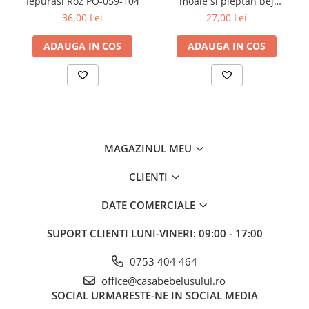
Iepurasi Roz PO-059-104
moale si pieptan bej
Babyono 568/03
36,00 Lei
27,00 Lei
ADAUGA IN COS
ADAUGA IN COS
Maner ergonomic
Mânerul periei este mare și practic. Marginile sale
MAGAZINUL MEU
rotunjite oferă siguranță bebelușului. A fost concepută
astfel încât să se potrivească perfect în palmă, iar
CLIENTI
pieptănarea se poate transforma într-un ritual plăcut.
DATE COMERCIALE
SUPORT CLIENTI
LUNI-VINERI: 09:00 - 17:00
Lemn de fag
0753 404 464
office@casabebelusului.ro
SOCIAL
URMARESTE-NE IN SOCIAL MEDIA