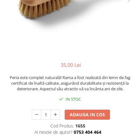
Mese de infasat pliabile
Tampoane postnatale
Olite tip scaunel simple
Mese de infasat Ultra Light 50x70
Tampoane si protectii silicon
Reductoare antiderapante
cm
pentru san
Reductoare moi
Patuturi pliabile
Seturi cadite 86 cm
Sisteme de siguranta copii
Seturi cadite 92 cm
Seturi cadite anatomice
35,00 Lei
Suporti anatomici plastic
Suporti anatomici textili
Peria este complet naturală! Rama a fost realizată din lemn de fag
certificat de înaltă calitate, asigurând durabilitate și rezistență la
Suporti metalici cadite
deteriorare. Aspectul său atractiv vă va încânta ani de zile.
IN STOC
ADAUGA IN COS
Cod Produs:
1655
Ai nevoie de ajutor?
0753 404 464