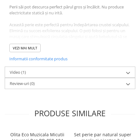
Perii săi pot descurca perfect părul gros și încâlcit. Nu produce
electricitate statică și nu irită.
Această perie este perfectă pentru îndepărtarea crustei scalpului.
Elimină cu succes exfolierea scalpului. O poți folosi și pentru un
masaj care stimulează circulația sângelui și ajută bebelușul să se
relaxeze.
VEZI MAI MULT
Ne-am asigurat că peria este sigură pentru bebeluș și confortabilă
Informatii conformitate produs
pentru un părinte. Nu are margini ascuțite, iar forma și
dimensiunea sa se potrivesc palmei.
Video
(1)
Review-uri
(0)
Peri naturali 100%
PRODUSE SIMILARE
Peria este fabricată din peri 100% naturali. Aceștia sunt
perfecți pentru pieptănarea părului gros. Șuvițele
Olita Eco Muzicala Micutii
Set perie par natural super
bebelușului tău vor fi descurcate corespunzător.