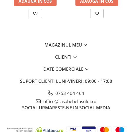
ADAUGA IN COS
ADAUGA IN COS
suportului anatomic in permanenta.
Suportul anatomic Tega Baby
este realizat din cele mai bune
materiale, productia acestuia fiind atent monitorizata, lucru
acreditat de certificarea
TUV
Germania.
MAGAZINUL MEU
CLIENTI
DATE COMERCIALE
SUPORT CLIENTI
LUNI-VINERI: 09:00 - 17:00
0753 404 464
office@casabebelusului.ro
SOCIAL
URMARESTE-NE IN SOCIAL MEDIA