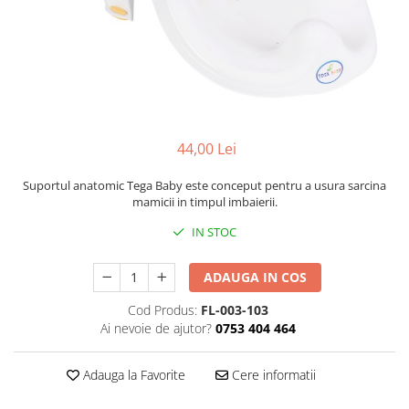
Mese de infasat pliabile
Tampoane postnatale
Olite tip scaunel simple
Mese de infasat Ultra Light 50x70
Tampoane si protectii silicon
Reductoare antiderapante
cm
pentru san
Reductoare moi
Patuturi pliabile
Seturi cadite 86 cm
Sisteme de siguranta copii
Seturi cadite 92 cm
44,00 Lei
Seturi cadite anatomice
Suportul anatomic Tega Baby este conceput pentru a usura sarcina
Suporti anatomici plastic
mamicii in timpul imbaierii.
Suporti anatomici textili
IN STOC
Suporti metalici cadite
ADAUGA IN COS
Cod Produs:
FL-003-103
Ai nevoie de ajutor?
0753 404 464
Adauga la Favorite
Cere informatii