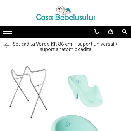
Toate Produsele
Accesorii carucioare copii
Accesorii carucioare
Set cadita Verde KR 86 cm + suport universal +
Genti
suport anatomic cadita
Aparate de sanatate si ingrijire
copii
Cantare bebelusi si copii
Termometre copii
Baie
Accesorii ingrijire copii
Bureti baie cadita
Cadite 86 cm
Cadite 92 cm