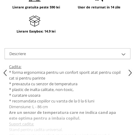
Suporti anatomici textili
Livrare gratuita peste 590 lei
Usor de returnat in 14 zile
Suporti metalici cadite
Camera copilului
Livrare Easybox: 14.9 lei
Accesorii patuturi
Fotolii, mese si scaune copii
Leagane copii
Descriere
Mese de infasat 50 x 70 cm Tega
Cadita:
Baby
* forma ergonomica pentru un confort sporit atat pentru copil
Mese de infasat BASIC 50x70 cm
cat si pentru parinte
* prevazuta cu senzor de temperatura
Mese de infasat capat inchis 50x70
* plastic de inalta calitate, non-toxic,
cm
* curatare usoara
* recomandata copiilor cu varsta de la 0 la 6 luni
Mese de infasat COMFORT 50x70
Dimensiune: L - 86 cm
cm
Are un senzor de temperatura care ne indica cand apa
Mese de infasat COMFORT 50x80
este optima pentru a imbaia copilul.
cm
Suport cadita:
Stand pentru cadita universal.
Mese de infasat moi