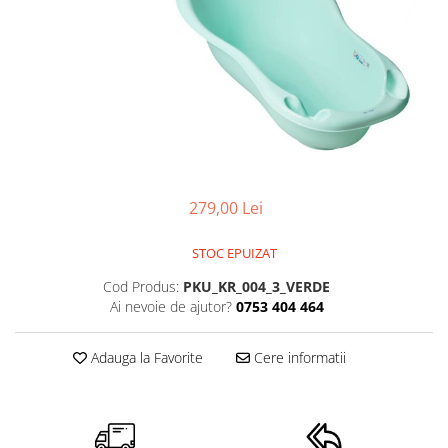
Cadite anatomice
Covorase baie
Inaltatoare antiderapante
Olite antiderapante muzicale
Olite antiderapante simple
Olite muzicale
Olite simple
279,00 Lei
Olite tip scaunel muzicale
Olite tip scaunel simple
STOC EPUIZAT
Reductoare antiderapante
Cod Produs:
PKU_KR_004_3_VERDE
Ai nevoie de ajutor?
0753 404 464
Reductoare moi
Seturi cadite 86 cm
Adauga la Favorite
Cere informatii
Seturi cadite 92 cm
Seturi cadite anatomice
Suporti anatomici plastic