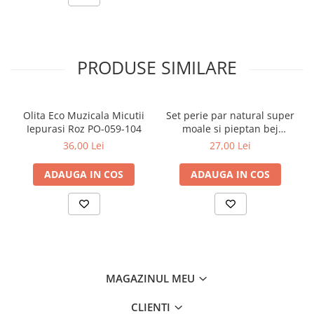
Jucarii pentru dentitie
Jucarii sunatoare
Jucarii de exterior
PRODUSE SIMILARE
Triciclete
Jucarii de plus
La masa
Olita Eco Muzicala Micutii
Set perie par natural super
Iepurasi Roz PO-059-104
moale si pieptan bej
Articole hranire bebelusi
Babyono 568/03
36,00 Lei
27,00 Lei
Biberoane, tetine, accesorii
ADAUGA IN COS
ADAUGA IN COS
Cani, pahare si accesorii bebe
Incalzitoare si termosuri bebe
Suzete si accesorii
Saltele, lenjerii de patut si accesorii
Lenjerii si huse patut
MAGAZINUL MEU
Paturici bebe
Perne, pilote si pozitionatoare
CLIENTI