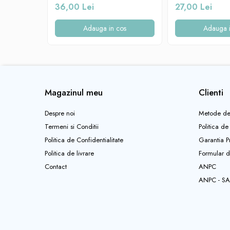
36,00 Lei
27,00 Lei
Jucarii sunatoare
Adauga in cos
Adauga i
Jucarii de exterior
Triciclete
Jucarii de plus
La masa
Articole hranire bebelusi
Magazinul meu
Clienti
Biberoane, tetine, accesorii
Despre noi
Metode de
Cani, pahare si accesorii bebe
Termeni si Conditii
Politica de
Incalzitoare si termosuri bebe
Politica de Confidentialitate
Garantia P
Suzete si accesorii
Politica de livrare
Formular d
Saltele, lenjerii de patut si accesorii
Contact
ANPC
Lenjerii si huse patut
ANPC - SA
Paturici bebe
Perne, pilote si pozitionatoare
bebe