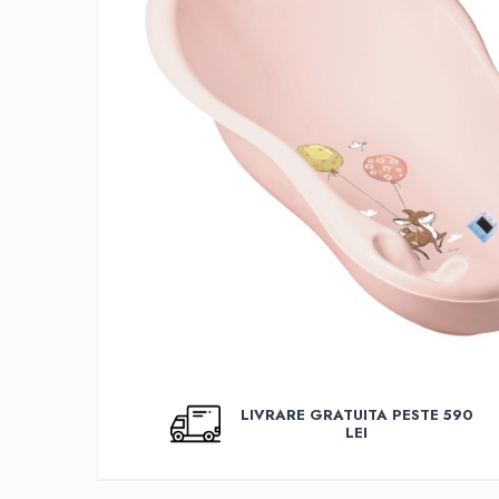
Covorase baie
Inaltatoare antiderapante
Olite antiderapante muzicale
Olite antiderapante simple
Olite muzicale
Olite simple
Olite tip scaunel muzicale
Olite tip scaunel simple
Reductoare antiderapante
Reductoare moi
Seturi cadite 86 cm
Seturi cadite 92 cm
LIVRARE GRATUITA PESTE 590
LEI
Seturi cadite anatomice
Suporti anatomici plastic