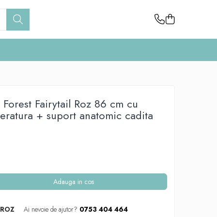
i Forest Fairytail Roz 86 cm cu
eratura + suport anatomic cadita
Adauga in cos
_ROZ
Ai nevoie de ajutor?
0753 404 464