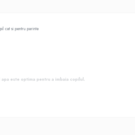
l cat si pentru parinte
apa este optima pentru a imbaia copilul.
elusii cu varsta cuprinsa intre 0 si aproximativ 10 luni.
bratele si picioarele libere.
ce corpul acestuia este in apa.
 greutatea de maxim 8 kg.