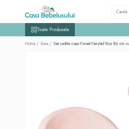
Toate Produsele
Toate Produsele
Accesorii carucioare copii
Accesorii carucioare
Home /
Baie /
Set cadita copii Forest Fairytail Roz 86 cm 
Genti
Aparate de sanatate si ingrijire copii
Cantare bebelusi si copii
Termometre copii
Baie
Accesorii ingrijire copii
Bureti baie cadita
Cadite 86 cm
Cadite 92 cm
Cadite anatomice