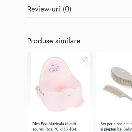
Mese de infasat pliabile
* Suportul este prevazut cu ventuze.
Review-uri
(0)
Mese de infasat Ultra Light 50x70
* Produs fabricat in UE, din material non-toxic.
cm
* Dimensiuni: 50 (L) x 24 (l) x 22 (h) cm
Patuturi pliabile
Sisteme de siguranta copii
Produse similare
Igiena si ingrijire copii
Jucarii bebelusi
Carusele patut
Centre de activitati
Jucarii bip-bip si chitaitoare
Jucarii de agatat
Jucarii de atasament
Jucarii de baie
Jucarii educative bebe
Jucarii muzicale
Olita Eco Muzicala Micutii
Set perie par natu
Iepurasi Roz PO-059-104
si pieptan bej Ba
Jucarii pentru dentitie