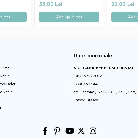
55,00 Lei
33,00 Lei
n cos
Adauga in cos
Adau
Date comerciale
 Plata
S.C. CASA BEBELUSULUI S.R.L.
 Retur
J08/1592/2012
roduselor
RO30759844
e Retur
Str. Toamnei, Nr.10, Bl.1, Sc.E, Et.5,
Brasov, Brasov
L