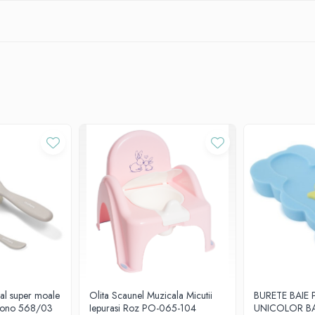
ral super moale
Olita Scaunel Muzicala Micutii
BURETE BAIE 
byono 568/03
Iepurasi Roz PO-065-104
UNICOLOR B