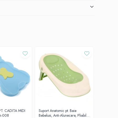
PT. CADITA MIDI
Suport Anatomic pt. Baie
Suport Anat
A-008
Bebelusi, Anti-Alunecare, Pliabil,
Bebelusi, An