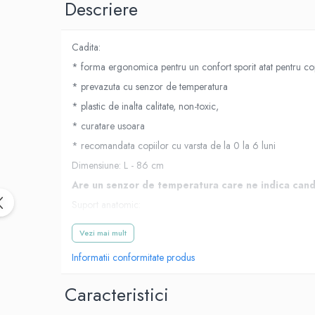
Suporti anatomici textili
Descriere
Suporti metalici cadite
Camera copilului
Cadita:
Accesorii patuturi
* forma ergonomica pentru un confort sporit atat pentru copi
Fotolii, mese si scaune copii
* prevazuta cu senzor de temperatura
* plastic de inalta calitate, non-toxic,
Leagane copii
* curatare usoara
Mese de infasat 50 x 70 cm Tega
Baby
* recomandata copiilor cu varsta de la 0 la 6 luni
Mese de infasat BASIC 50x70 cm
Dimensiune: L - 86 cm
Are un senzor de temperatura care ne indica cand 
Mese de infasat capat inchis 50x70
cm
Suport anatomic:
Mese de infasat COMFORT 50x70
* Suport din plastic cu forma anatomica. Proiectat pentru beb
Vezi mai mult
cm
* Copilul sta pe spate, intr-o pozitie stabila, confortabila, cu 
Informatii conformitate produs
Mese de infasat COMFORT 50x80
* Capul copilului este intotdeauna la suprafata apei, in timp 
cm
* Inaltimea maxima a copilului trebuie sa fie de 70 cm, iar
Caracteristici
Mese de infasat moi
* Scaun proiectat pentru toate tipurile de cazi.