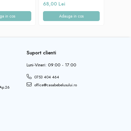
Beberoyal, Verde, CD-003-004
Beberoyal
68,00 Lei
68,00 L
001
ga in cos
Adauga in cos
A
Suport clienti
Luni-Vineri: 09:00 - 17:00
0753 404 464
office@casabebelusului.ro
 Ap.26