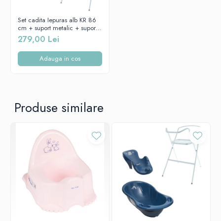
* Dimensiuni: 50 (L) x 24 (l) x 22 (h) cm
Set cadita Iepuras alb KR 86
cm + suport metalic + suport
anatomic cadita
279,00 Lei
Adauga in cos
Produse similare