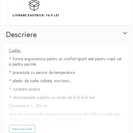
LIVRARE EASYBOX: 14.9 LEI
Descriere
Cadita:
* forma ergonomica pentru un confort sporit atat pentru copil cat
si pentru parinte
* prevazuta cu senzor de temperatura
* plastic de inalta calitate, non-toxic,
* curatare usoara
* recomandata copiilor cu varsta de la 0 la 6 luni
Dimensiune: L - 86 cm
Are un senzor de temperatura care ne indica cand apa
este optima pentru a imbaia copilul.
Suport cadita:
Vezi mai mult