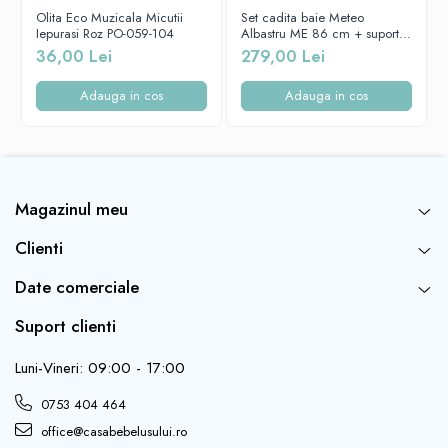
Olita Eco Muzicala Micutii
Set cadita baie Meteo
Iepurasi Roz PO-059-104
Albastru ME 86 cm + suport
metalic + suport anatomic
36,00 Lei
279,00 Lei
cadita copii, bebelusi
Adauga in cos
Adauga in cos
Magazinul meu
Clienti
Date comerciale
Suport clienti
Luni-Vineri: 09:00 - 17:00
0753 404 464
office@casabebelusului.ro