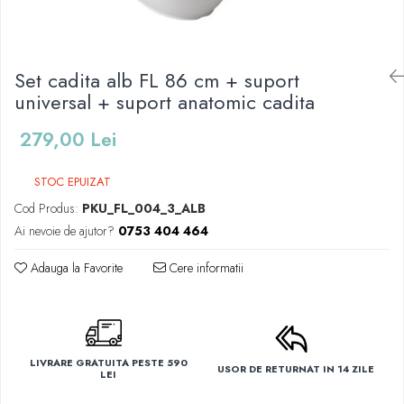
Mese de infasat pliabile
Tampoane postnatale
Olite tip scaunel simple
Mese de infasat Ultra Light 50x70
Tampoane si protectii silicon
Reductoare antiderapante
cm
pentru san
Set cadita alb FL 86 cm + suport
Reductoare moi
Patuturi pliabile
universal + suport anatomic cadita
Seturi cadite 86 cm
Sisteme de siguranta copii
Seturi cadite 92 cm
279,00 Lei
Seturi cadite anatomice
STOC EPUIZAT
Suporti anatomici plastic
Cod Produs:
PKU_FL_004_3_ALB
Suporti anatomici textili
Ai nevoie de ajutor?
0753 404 464
Suporti metalici cadite
Adauga la Favorite
Cere informatii
LIVRARE GRATUITA PESTE 590
USOR DE RETURNAT IN 14 ZILE
LEI