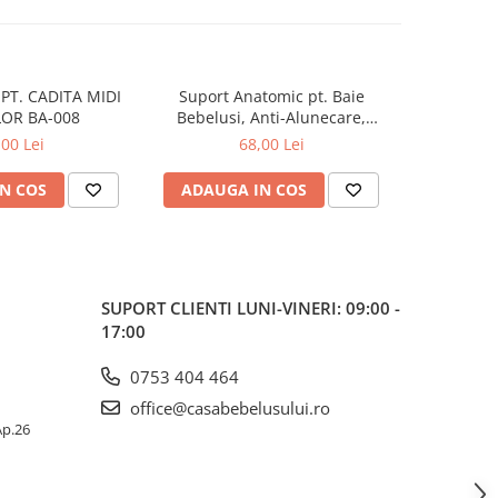
PT. CADITA MIDI
Suport Anatomic pt. Baie
Suport 
OR BA-008
Bebelusi, Anti-Alunecare,
Bebelusi
Pliabil, Beberoyal, Verde, CD-
Pliabil, Be
,00 Lei
68,00 Lei
003-004
N COS
ADAUGA IN COS
ADAUG
SUPORT CLIENTI
LUNI-VINERI: 09:00 -
17:00
0753 404 464
office@casabebelusului.ro
 Ap.26