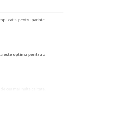
pil cat si pentru parinte
pa este optima pentru a
de cea mai inalta calitate.
 timpul scaldarii copilului.
rapante.