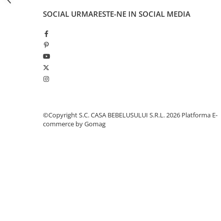
Jucarii pentru dentitie
SOCIAL
URMARESTE-NE IN SOCIAL MEDIA
Jucarii sunatoare
Jucarii de exterior
Triciclete
Jucarii de plus
La masa
Articole hranire bebelusi
Biberoane, tetine, accesorii
©Copyright S.C. CASA BEBELUSULUI S.R.L. 2026
Platforma E-
Cani, pahare si accesorii bebe
commerce by Gomag
Incalzitoare si termosuri bebe
Suzete si accesorii
Saltele, lenjerii de patut si accesorii
Lenjerii si huse patut
Paturici bebe
Perne, pilote si pozitionatoare