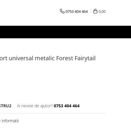
0753 404 464
0,00
rt universal metalic Forest Fairytail
STRU2
Ai nevoie de ajutor?
0753 404 464
informatii