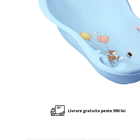
Cadite anatomice
Covorase baie
Inaltatoare antiderapante
Olite antiderapante muzicale
Olite antiderapante simple
Olite muzicale
Olite simple
Olite tip scaunel muzicale
Olite tip scaunel simple
Reductoare antiderapante
Reductoare moi
Seturi cadite 86 cm
Livrare gratuita peste 590 lei
Seturi cadite 92 cm
Seturi cadite anatomice
Suporti anatomici plastic