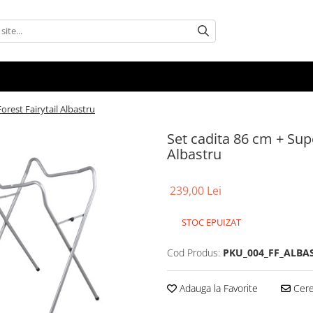
orest Fairytail Albastru
Set cadita 86 cm + Supo
Albastru
239,00 Lei
STOC EPUIZAT
Cod Produs:
PKU_004_FF_ALBA
Adauga la Favorite
Cere 