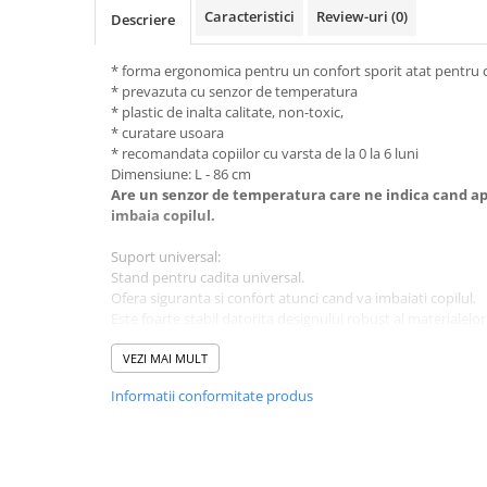
Caracteristici
Review-uri
(0)
Descriere
Suporti anatomici textili
Suporti metalici cadite
* forma ergonomica pentru un confort sporit atat pentru co
Camera copilului
* prevazuta cu senzor de temperatura
* plastic de inalta calitate, non-toxic,
Accesorii patuturi
* curatare usoara
Fotolii, mese si scaune copii
* recomandata copiilor cu varsta de la 0 la 6 luni
Dimensiune: L - 86 cm
Leagane copii
Are un senzor de temperatura care ne indica cand a
imbaia copilul.
Mese de infasat 50 x 70 cm Tega
Baby
Suport universal:
Mese de infasat BASIC 50x70 cm
Stand pentru cadita universal.
Ofera siguranta si confort atunci cand va imbaiati copilul.
Mese de infasat capat inchis 50x70
Este foarte stabil datorita designului robust al materialelor 
cm
Indeparteaza disconfortul coloanei vertebrale a parintilor in
Nu necesita mult spatiu. Picioarele suportului sunt antide
VEZI MAI MULT
Mese de infasat COMFORT 50x70
cm
Informatii conformitate produs
Mese de infasat COMFORT 50x80
cm
Mese de infasat moi