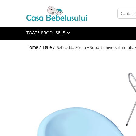
Toate Produsele
Accesorii carucioare copii
TOATE PRODUSELE
Accesorii carucioare
Home /
Baie /
Set cadita 86 cm + Suport universal metalic F
Genti
Aparate de sanatate si ingrijire
copii
Cantare bebelusi si copii
Termometre copii
Baie
Accesorii ingrijire copii
Bureti baie cadita
Cadite 86 cm
Cadite 92 cm