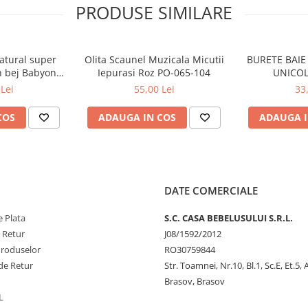
PRODUSE SIMILARE
natural super
Olita Scaunel Muzicala Micutii
BURETE BAIE 
n bej Babyono
Iepurasi Roz PO-065-104
UNICOL
03
Lei
55,00 Lei
33
COS
ADAUGA IN COS
ADAUGA I
DATE COMERCIALE
 Plata
S.C. CASA BEBELUSULUI S.R.L.
e Retur
J08/1592/2012
Produselor
RO30759844
de Retur
Str. Toamnei, Nr.10, Bl.1, Sc.E, Et.5,
Brasov, Brasov
L