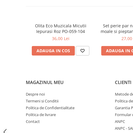
Mese de infasat pliabile
Mese de infasat Ultra Light 50x70
cm
Olita Eco Muzicala Micutii
Set perie par 
Patuturi pliabile
Iepurasi Roz PO-059-104
moale si piepta
568/
36,00 Lei
27,00 
Sisteme de siguranta copii
Igiena si ingrijire copii
ADAUGA IN COS
ADAUGA IN 
Jucarii bebelusi
Carusele patut
Centre de activitati
MAGAZINUL MEU
CLIENTI
Jucarii bip-bip si chitaitoare
Jucarii de agatat
Despre noi
Metode de
Termeni si Conditii
Politica d
Jucarii de atasament
Politica de Confidentialitate
Garantia 
Jucarii de baie
Politica de livrare
Formular 
Jucarii educative bebe
Contact
ANPC
ANPC - SA
Jucarii muzicale