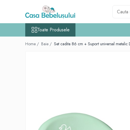
Toate Produsele
Toate Produsele
Accesorii carucioare copii
Accesorii carucioare
Home /
Baie /
Set cadita 86 cm + Suport universal metalic
Genti
Aparate de sanatate si ingrijire copii
Cantare bebelusi si copii
Termometre copii
Baie
Accesorii ingrijire copii
Bureti baie cadita
Cadite 86 cm
Cadite 92 cm
Cadite anatomice