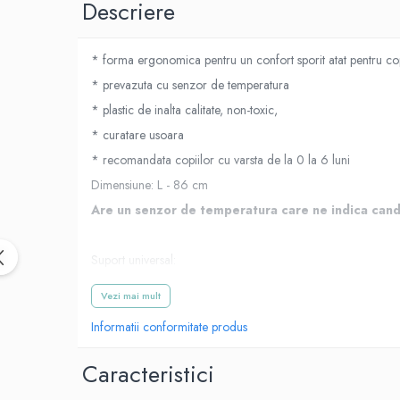
Suporti anatomici textili
Descriere
Suporti metalici cadite
Camera copilului
* forma ergonomica pentru un confort sporit atat pentru copi
Accesorii patuturi
* prevazuta cu senzor de temperatura
Fotolii, mese si scaune copii
* plastic de inalta calitate, non-toxic,
* curatare usoara
Leagane copii
* recomandata copiilor cu varsta de la 0 la 6 luni
Mese de infasat 50 x 70 cm Tega
Baby
Dimensiune: L - 86 cm
Mese de infasat BASIC 50x70 cm
Are un senzor de temperatura care ne indica cand 
Mese de infasat capat inchis 50x70
cm
Suport universal:
Mese de infasat COMFORT 50x70
Stand pentru cadita universal.
Vezi mai mult
cm
Ofera siguranta si confort atunci cand va imbaiati copilul.
Informatii conformitate produs
Mese de infasat COMFORT 50x80
Este foarte stabil datorita designului robust al materialelor d
cm
Nu necesita mult spatiu. Picioarele suportului sunt antiderapa
Caracteristici
Mese de infasat moi