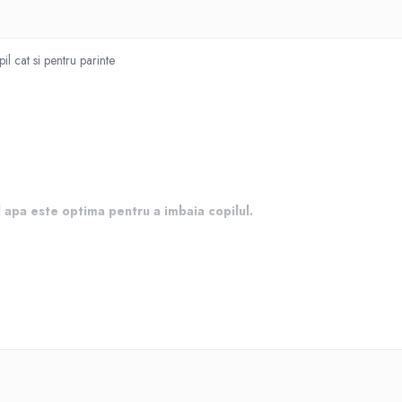
l cat si pentru parinte
apa este optima pentru a imbaia copilul.
e cea mai inalta calitate. Indeparteaza disconfortul coloanei vertebrale a parintil
nte.