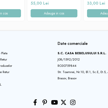
55,00 Lei
33,00 Lei
n cos
Adauga in cos
Adau
Date comerciale
 Plata
S.C. CASA BEBELUSULUI S.R.L.
 Retur
J08/1592/2012
roduselor
RO30759844
e Retur
Str. Toamnei, Nr.10, Bl.1, Sc.E, Et.5,
Brasov, Brasov
L