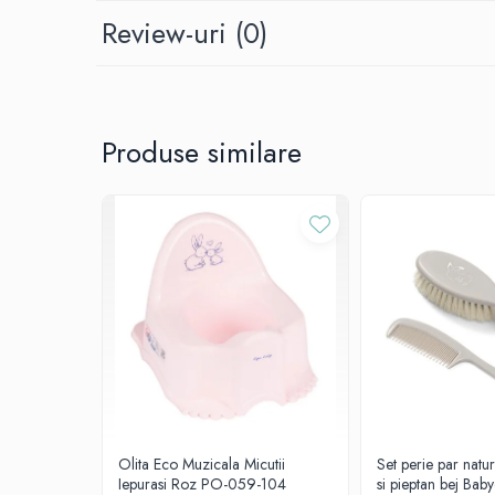
Mese de infasat pliabile
Review-uri
(0)
Mese de infasat Ultra Light 50x70
cm
Patuturi pliabile
Sisteme de siguranta copii
Produse similare
Igiena si ingrijire copii
Jucarii bebelusi
Carusele patut
Centre de activitati
Jucarii bip-bip si chitaitoare
Jucarii de agatat
Jucarii de atasament
Jucarii de baie
Jucarii educative bebe
Jucarii muzicale
Olita Eco Muzicala Micutii
Set perie par natu
Iepurasi Roz PO-059-104
si pieptan bej Ba
Jucarii pentru dentitie