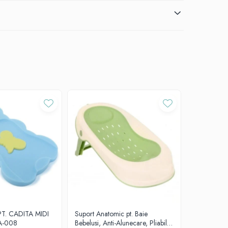
PT. CADITA MIDI
Suport Anatomic pt. Baie
Suport Anat
A-008
Bebelusi, Anti-Alunecare, Pliabil,
Bebelusi, An