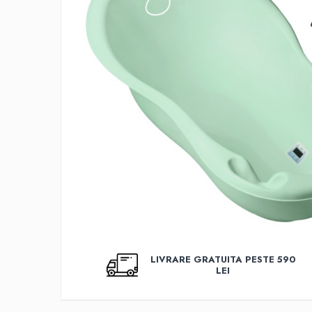
Covorase baie
Inaltatoare antiderapante
Olite antiderapante muzicale
Olite antiderapante simple
Olite muzicale
Olite simple
Olite tip scaunel muzicale
Olite tip scaunel simple
Reductoare antiderapante
Reductoare moi
Seturi cadite 86 cm
Seturi cadite 92 cm
LIVRARE GRATUITA PESTE 590
LEI
Seturi cadite anatomice
Suporti anatomici plastic