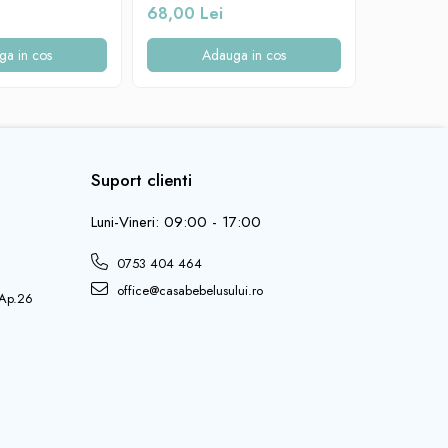
Beberoyal, Verde, CD-003-004
Beberoyal
68,00 Lei
68,00 L
001
ga in cos
Adauga in cos
A
Suport clienti
Luni-Vineri: 09:00 - 17:00
0753 404 464
office@casabebelusului.ro
 Ap.26