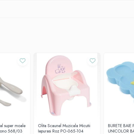
ral super moale
Olita Scaunel Muzicala Micutii
BURETE BAIE 
byono 568/03
Iepurasi Roz PO-065-104
UNICOLOR B