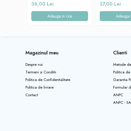
36,00 Lei
27,00 Lei
Jucarii sunatoare
Adauga in cos
Adauga i
Jucarii de exterior
Triciclete
Jucarii de plus
La masa
Articole hranire bebelusi
Magazinul meu
Clienti
Biberoane, tetine, accesorii
Despre noi
Metode de
Cani, pahare si accesorii bebe
Termeni si Conditii
Politica de
Incalzitoare si termosuri bebe
Politica de Confidentialitate
Garantia P
Suzete si accesorii
Politica de livrare
Formular d
Saltele, lenjerii de patut si accesorii
Contact
ANPC
Lenjerii si huse patut
ANPC - SA
Paturici bebe
Perne, pilote si pozitionatoare
bebe