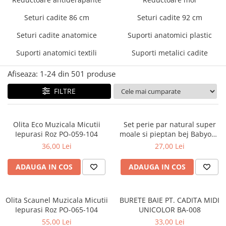
Mese de infasat pliabile
Tampoane postnatale
Olite tip scaunel simple
Seturi cadite 86 cm
Seturi cadite 92 cm
Mese de infasat Ultra Light 50x70
Tampoane si protectii silicon
Reductoare antiderapante
cm
pentru san
Seturi cadite anatomice
Suporti anatomici plastic
Reductoare moi
Patuturi pliabile
Suporti anatomici textili
Suporti metalici cadite
Seturi cadite 86 cm
Sisteme de siguranta copii
Seturi cadite 92 cm
Afiseaza:
1-
24
din
501
produse
Seturi cadite anatomice
FILTRE
Suporti anatomici plastic
Suporti anatomici textili
Olita Eco Muzicala Micutii
Set perie par natural super
Iepurasi Roz PO-059-104
moale si pieptan bej Babyono
Suporti metalici cadite
568/03
36,00 Lei
27,00 Lei
ADAUGA IN COS
ADAUGA IN COS
Olita Scaunel Muzicala Micutii
BURETE BAIE PT. CADITA MIDI
Iepurasi Roz PO-065-104
UNICOLOR BA-008
55,00 Lei
33,00 Lei