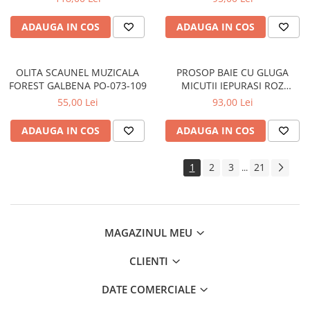
ADAUGA IN COS
ADAUGA IN COS
OLITA SCAUNEL MUZICALA
PROSOP BAIE CU GLUGA
FOREST GALBENA PO-073-109
MICUTII IEPURASI ROZ
80x80CM KR-008-104
55,00 Lei
93,00 Lei
ADAUGA IN COS
ADAUGA IN COS
1
2
3
21
...
MAGAZINUL MEU
CLIENTI
DATE COMERCIALE