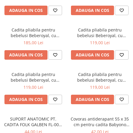
scurgere, Roz, 81cm CD-005-
006
ADAUGA IN COS
ADAUGA IN COS
Cadita pliabila pentru
Cadita pliabila pentru
bebelusi Beberoyal, cu
bebelusi Beberoyal, cu
termometru digital si dop de
termometru digital si dop de
185,00 Lei
119,00 Lei
scurgere, Turcoaz, 81cm CD-
scurgere, Gri, 76cm CD-000-
005-005
003
ADAUGA IN COS
ADAUGA IN COS
Cadita pliabila pentru
Cadita pliabila pentru
bebelusi Beberoyal, cu
bebelusi Beberoyal, cu
termometru digital si dop de
termometru digital si dop de
119,00 Lei
119,00 Lei
scurgere, Roz, 76cm CD-000-
scurgere, Blue, 76cm CD-000-
002
001
ADAUGA IN COS
ADAUGA IN COS
SUPORT ANATOMIC PT.
Covoras antiderapant 55 x 35
CADITA FOLK GALBEN FL-003-
cm pentru cadita Babyono
113
albastru 1345/01
44,00 Lei
42,00 Lei