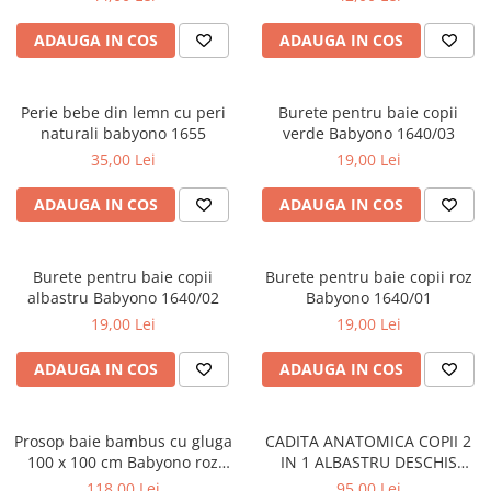
ADAUGA IN COS
ADAUGA IN COS
Perie bebe din lemn cu peri
Burete pentru baie copii
naturali babyono 1655
verde Babyono 1640/03
35,00 Lei
19,00 Lei
ADAUGA IN COS
ADAUGA IN COS
Burete pentru baie copii
Burete pentru baie copii roz
albastru Babyono 1640/02
Babyono 1640/01
19,00 Lei
19,00 Lei
ADAUGA IN COS
ADAUGA IN COS
Prosop baie bambus cu gluga
CADITA ANATOMICA COPII 2
100 x 100 cm Babyono roz
IN 1 ALBASTRU DESCHIS
1553/01
TEGABABY TG-011-101
118,00 Lei
95,00 Lei