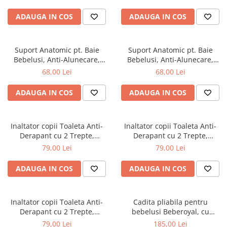
ADAUGA IN COS
ADAUGA IN COS
Suport Anatomic pt. Baie
Suport Anatomic pt. Baie
Bebelusi, Anti-Alunecare,
Bebelusi, Anti-Alunecare,
Pliabil, Beberoyal, Verde, CD-
Pliabil, Beberoyal, Mov/Roz,
68,00 Lei
68,00 Lei
003-004
CD-003-001
ADAUGA IN COS
ADAUGA IN COS
Inaltator copii Toaleta Anti-
Inaltator copii Toaleta Anti-
Derapant cu 2 Trepte,
Derapant cu 2 Trepte,
Beberoyal, Gri, CD-006-003
Beberoyal, Roz, CD-006-002
79,00 Lei
79,00 Lei
ADAUGA IN COS
ADAUGA IN COS
Inaltator copii Toaleta Anti-
Cadita pliabila pentru
Derapant cu 2 Trepte,
bebelusi Beberoyal, cu
Beberoyal, Blue, CD-006-001
termometru digital si dop de
79,00 Lei
185,00 Lei