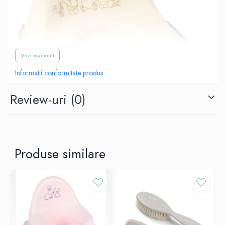
Vezi mai mult
Informatii conformitate produs
Review-uri
(0)
Reductorul anti-derapant Tega Baby este alcatuit din doua
Produse similare
componente: o suprafata anti-derapanta pe care se aseaza copilul
si un spatar confortabil pentru cel mic.
Datorită marginilor anti-derapante, reductorul Tega Baby nu
alunecă de pe suprafata pe care este montat.
Forma ergonomica a reductorului anti-derapant este conturată
adecvat si oferă confort copilului atunci cand il foloseste.