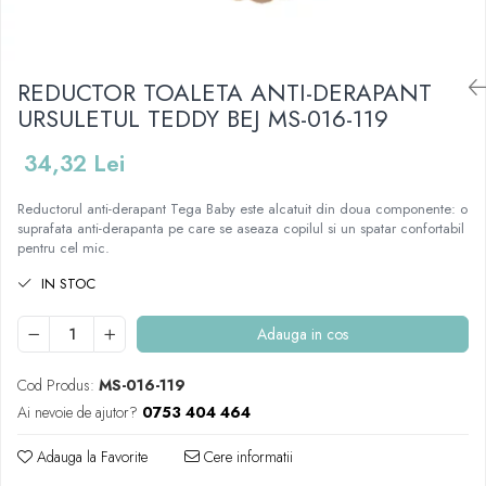
Mese de infasat pliabile
Tampoane postnatale
Olite tip scaunel simple
Mese de infasat Ultra Light 50x70
Tampoane si protectii silicon
Reductoare antiderapante
cm
pentru san
REDUCTOR TOALETA ANTI-DERAPANT
Reductoare moi
Patuturi pliabile
URSULETUL TEDDY BEJ MS-016-119
Seturi cadite 86 cm
Sisteme de siguranta copii
Seturi cadite 92 cm
34,32 Lei
Seturi cadite anatomice
Reductorul anti-derapant Tega Baby este alcatuit din doua componente: o
Suporti anatomici plastic
suprafata anti-derapanta pe care se aseaza copilul si un spatar confortabil
pentru cel mic.
Suporti anatomici textili
IN STOC
Suporti metalici cadite
Adauga in cos
Cod Produs:
MS-016-119
Ai nevoie de ajutor?
0753 404 464
Adauga la Favorite
Cere informatii