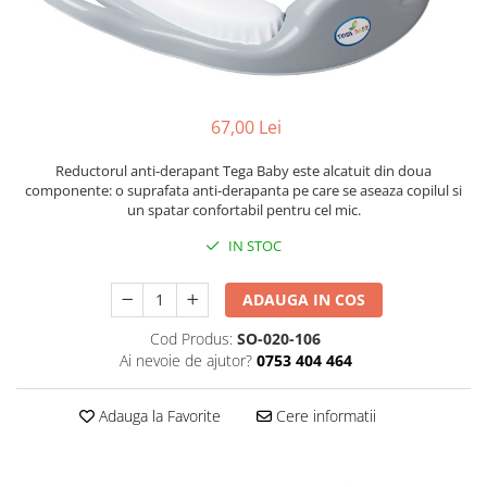
Cadite anatomice
Covorase baie
Inaltatoare antiderapante
Olite antiderapante muzicale
67,00 Lei
Olite antiderapante simple
Reductorul anti-derapant Tega Baby este alcatuit din doua
Olite muzicale
componente: o suprafata anti-derapanta pe care se aseaza copilul si
Olite simple
un spatar confortabil pentru cel mic.
Olite tip scaunel muzicale
IN STOC
Olite tip scaunel simple
ADAUGA IN COS
Reductoare antiderapante
Cod Produs:
SO-020-106
Reductoare moi
Ai nevoie de ajutor?
0753 404 464
Seturi cadite 86 cm
Seturi cadite 92 cm
Adauga la Favorite
Cere informatii
Seturi cadite anatomice
Suporti anatomici plastic