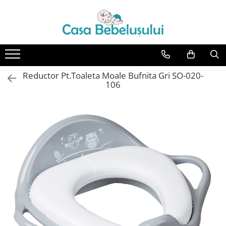
Toate Produsele
Accesorii carucioare copii
Accesorii carucioare
Reductor Pt.Toaleta Moale Bufnita Gri SO-020-
Genti
106
Aparate de sanatate si ingrijire
copii
Cantare bebelusi si copii
Termometre copii
Baie
Accesorii ingrijire copii
Bureti baie cadita
Cadite 86 cm
Cadite 92 cm