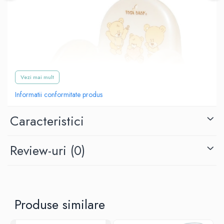
Vezi mai mult
Informatii conformitate produs
Caracteristici
Review-uri
(0)
Produse similare
Olita scaunel Tega Baby
este ergonomica, confortabila si
practica pentru copii.