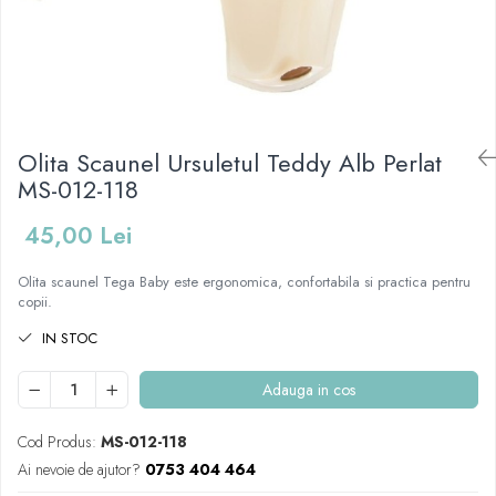
Mese de infasat pliabile
Tampoane postnatale
Olite tip scaunel simple
Mese de infasat Ultra Light 50x70
Tampoane si protectii silicon
Reductoare antiderapante
cm
pentru san
Reductoare moi
Patuturi pliabile
Seturi cadite 86 cm
Sisteme de siguranta copii
Olita Scaunel Ursuletul Teddy Alb Perlat
Seturi cadite 92 cm
MS-012-118
Seturi cadite anatomice
Suporti anatomici plastic
45,00 Lei
Suporti anatomici textili
Olita scaunel Tega Baby este ergonomica, confortabila si practica pentru
Suporti metalici cadite
copii.
IN STOC
Adauga in cos
Cod Produs:
MS-012-118
Ai nevoie de ajutor?
0753 404 464