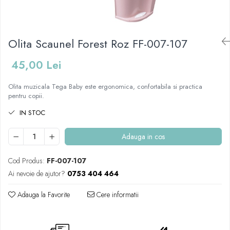
Mese de infasat pliabile
Tampoane postnatale
Olite tip scaunel simple
Mese de infasat Ultra Light 50x70
Tampoane si protectii silicon
Reductoare antiderapante
cm
pentru san
Olita Scaunel Forest Roz FF-007-107
Reductoare moi
Patuturi pliabile
Seturi cadite 86 cm
45,00 Lei
Sisteme de siguranta copii
Seturi cadite 92 cm
Olita muzicala Tega Baby este ergonomica, confortabila si practica
Seturi cadite anatomice
pentru copii.
Suporti anatomici plastic
IN STOC
Suporti anatomici textili
Adauga in cos
Suporti metalici cadite
Cod Produs:
FF-007-107
Ai nevoie de ajutor?
0753 404 464
Adauga la Favorite
Cere informatii