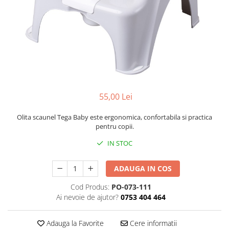
Cadite anatomice
Covorase baie
Inaltatoare antiderapante
Olite antiderapante muzicale
Olite antiderapante simple
Olite muzicale
55,00 Lei
Olite simple
Olite tip scaunel muzicale
Olita scaunel Tega Baby este ergonomica, confortabila si practica
pentru copii.
Olite tip scaunel simple
IN STOC
Reductoare antiderapante
Reductoare moi
ADAUGA IN COS
Seturi cadite 86 cm
Cod Produs:
PO-073-111
Seturi cadite 92 cm
Ai nevoie de ajutor?
0753 404 464
Seturi cadite anatomice
Adauga la Favorite
Cere informatii
Suporti anatomici plastic