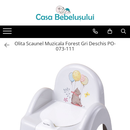
Toate Produsele
Accesorii carucioare copii
Accesorii carucioare
Olita Scaunel Muzicala Forest Gri Deschis PO-
Genti
073-111
Aparate de sanatate si ingrijire
copii
Cantare bebelusi si copii
Termometre copii
Baie
Accesorii ingrijire copii
Bureti baie cadita
Cadite 86 cm
Cadite 92 cm