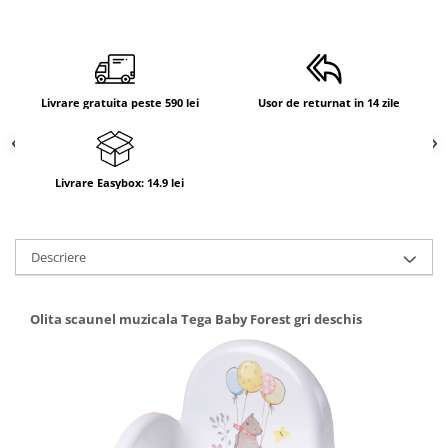
Suporti anatomici textili
Suporti metalici cadite
Camera copilului
Livrare gratuita peste 590 lei
Usor de returnat in 14 zile
Accesorii patuturi
Fotolii, mese si scaune copii
Leagane copii
Livrare Easybox: 14.9 lei
Mese de infasat 50 x 70 cm Tega
Baby
Mese de infasat BASIC 50x70 cm
Descriere
Mese de infasat capat inchis 50x70
cm
Olita scaunel muzicala Tega Baby Forest gri deschis
Mese de infasat COMFORT 50x70
cm
Mese de infasat COMFORT 50x80
cm
Mese de infasat moi