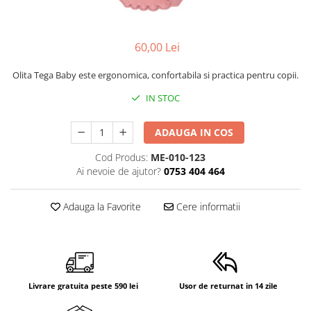
Mese de infasat pliabile
Tampoane postnatale
Olite tip scaunel simple
Mese de infasat Ultra Light 50x70
Tampoane si protectii silicon
Reductoare antiderapante
cm
pentru san
60,00 Lei
Reductoare moi
Patuturi pliabile
Olita Tega Baby este ergonomica, confortabila si practica pentru copii.
Seturi cadite 86 cm
Sisteme de siguranta copii
IN STOC
Seturi cadite 92 cm
Seturi cadite anatomice
ADAUGA IN COS
Suporti anatomici plastic
Cod Produs:
ME-010-123
Suporti anatomici textili
Ai nevoie de ajutor?
0753 404 464
Suporti metalici cadite
Adauga la Favorite
Cere informatii
Livrare gratuita peste 590 lei
Usor de returnat in 14 zile