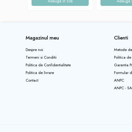
Adauga in cos
Adauga i
Jucarii sunatoare
Jucarii de exterior
Triciclete
Jucarii de plus
Magazinul meu
Clienti
La masa
Articole hranire bebelusi
Despre noi
Metode de
Termeni si Conditii
Politica de
Biberoane, tetine, accesorii
Politica de Confidentialitate
Garantia P
Cani, pahare si accesorii bebe
Politica de livrare
Formular d
Incalzitoare si termosuri bebe
Contact
ANPC
Suzete si accesorii
ANPC - SA
Saltele, lenjerii de patut si accesorii
Lenjerii si huse patut
Paturici bebe
Perne, pilote si pozitionatoare
bebe