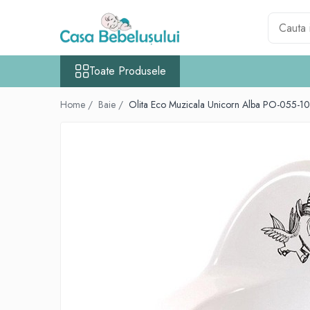
Toate Produsele
Toate Produsele
Accesorii carucioare copii
Accesorii carucioare
Home /
Baie /
Olita Eco Muzicala Unicorn Alba PO-055-1
Genti
Aparate de sanatate si ingrijire copii
Cantare bebelusi si copii
Termometre copii
Baie
Accesorii ingrijire copii
Bureti baie cadita
Cadite 86 cm
Cadite 92 cm
Cadite anatomice