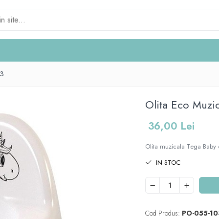
03
Olita Eco Muzi
36,00 Lei
Olita muzicala Tega Baby e
IN STOC
Cod Produs:
PO-055-10