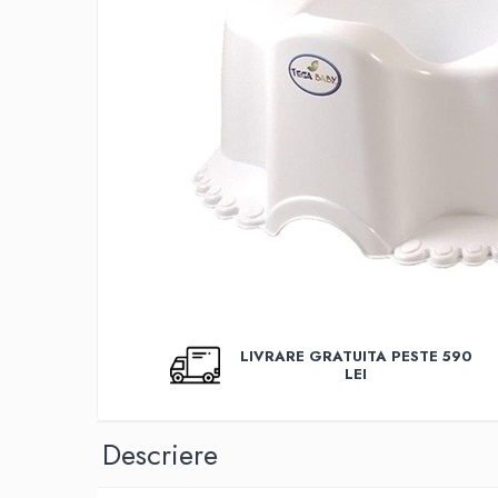
Covorase baie
Inaltatoare antiderapante
Olite antiderapante muzicale
Olite antiderapante simple
Olite muzicale
Olite simple
Olite tip scaunel muzicale
Olite tip scaunel simple
Reductoare antiderapante
Reductoare moi
LIVRARE GRATUITA PESTE 590
Seturi cadite 86 cm
LEI
Seturi cadite 92 cm
Seturi cadite anatomice
Descriere
Suporti anatomici plastic