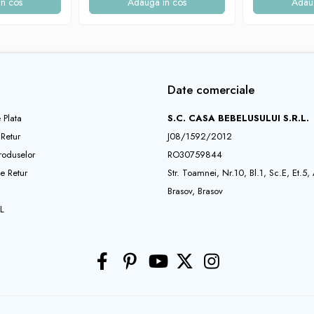
n cos
Adauga in cos
Adau
Date comerciale
 Plata
S.C. CASA BEBELUSULUI S.R.L.
 Retur
J08/1592/2012
roduselor
RO30759844
e Retur
Str. Toamnei, Nr.10, Bl.1, Sc.E, Et.5,
Brasov, Brasov
L