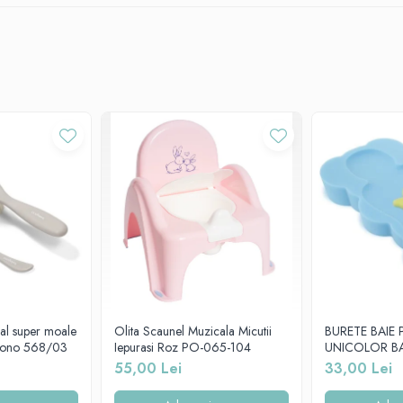
si practica pentru copii.
 baieti.
uzicala atunci cand copilul o foloseste.
tic de inalta calitate, total sigur pentru copii.
ent neutru.
ice
care fac placuta folosirea acesteia.
el incat ele nu vor suferi deteriorari in timp iar inaltatorul isi va pastra caracteri
in Germania, fiecare lot din productie fiind atent monitorizat, pentru a fi ca
ral super moale
Olita Scaunel Muzicala Micutii
BURETE BAIE 
byono 568/03
Iepurasi Roz PO-065-104
UNICOLOR B
55,00 Lei
33,00 Lei