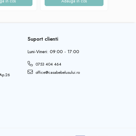
ga in cos
Adauga in cos
A
Suport clienti
Luni-Vineri: 09:00 - 17:00
0753 404 464
office@casabebelusului.ro
 Ap.26