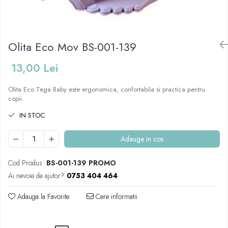
Mese de infasat pliabile
Tampoane postnatale
Olite tip scaunel simple
Mese de infasat Ultra Light 50x70
Tampoane si protectii silicon
Reductoare antiderapante
cm
pentru san
Reductoare moi
Olita Eco Mov BS-001-139
Patuturi pliabile
Seturi cadite 86 cm
Sisteme de siguranta copii
13,00 Lei
Seturi cadite 92 cm
Olita Eco Tega Baby este ergonomica, confortabila si practica pentru
Seturi cadite anatomice
copii.
Suporti anatomici plastic
IN STOC
Suporti anatomici textili
Suporti metalici cadite
Adauga in cos
Cod Produs:
BS-001-139 PROMO
Ai nevoie de ajutor?
0753 404 464
Adauga la Favorite
Cere informatii