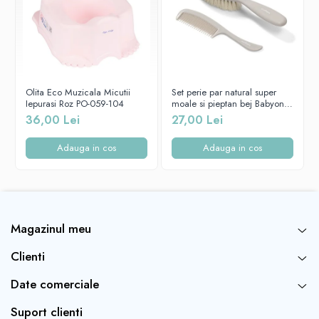
neutru.
Olita Eco Tega Baby
este testata de Institutul
TUV
din
Germania, fiecare lot din productie fiind atent monitorizat, pentru
a fi cat mai sigur pentru copilul dumneavoastra.
Olita Eco Muzicala Micutii
Set perie par natural super
Iepurasi Roz PO-059-104
moale si pieptan bej Babyono
568/03
36,00 Lei
27,00 Lei
Adauga in cos
Adauga in cos
Magazinul meu
Clienti
Date comerciale
Suport clienti