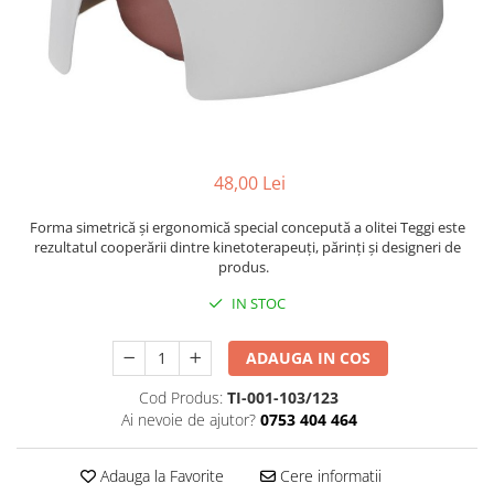
Mese de infasat pliabile
Tampoane postnatale
Olite tip scaunel simple
Mese de infasat Ultra Light 50x70
Tampoane si protectii silicon
Reductoare antiderapante
cm
pentru san
Reductoare moi
Patuturi pliabile
Seturi cadite 86 cm
Sisteme de siguranta copii
Seturi cadite 92 cm
48,00 Lei
Seturi cadite anatomice
Forma simetrică și ergonomică special concepută a olitei Teggi este
Suporti anatomici plastic
rezultatul cooperării dintre kinetoterapeuți, părinți și designeri de
Suporti anatomici textili
produs.
Suporti metalici cadite
IN STOC
ADAUGA IN COS
Cod Produs:
TI-001-103/123
Ai nevoie de ajutor?
0753 404 464
Adauga la Favorite
Cere informatii