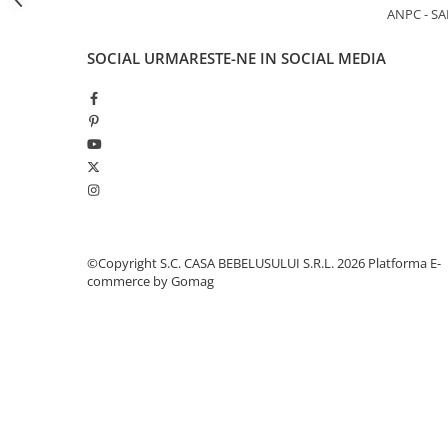
ANPC - SA
Jucarii pentru dentitie
Jucarii sunatoare
SOCIAL
URMARESTE-NE IN SOCIAL MEDIA
Jucarii de exterior
Triciclete
Jucarii de plus
La masa
Articole hranire bebelusi
Biberoane, tetine, accesorii
Cani, pahare si accesorii bebe
©Copyright S.C. CASA BEBELUSULUI S.R.L. 2026
Platforma E-
Incalzitoare si termosuri bebe
commerce by Gomag
Suzete si accesorii
Saltele, lenjerii de patut si accesorii
Lenjerii si huse patut
Paturici bebe
Perne, pilote si pozitionatoare