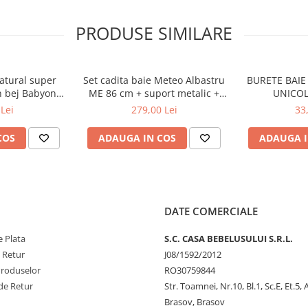
PRODUSE SIMILARE
ca, confortabila si practica
natural super
Set cadita baie Meteo Albastru
BURETE BAIE 
ntru baieti.
n bej Babyono
ME 86 cm + suport metalic +
UNICOL
muzicala atunci cand copilul o
03
suport anatomic cadita copii,
Lei
279,00 Lei
33
bebelusi
.
COS
ADAUGA IN COS
ADAUGA I
 din material plastic de inalta
rgent neutru.
fice
care fac placuta folosirea
el incat ele nu vor suferi
DATE COMERCIALE
cile in permanenta.
de Institutul
TUV
din Germania,
 Plata
S.C. CASA BEBELUSULUI S.R.L.
i cat mai sigur pentru copilul
e Retur
J08/1592/2012
Produselor
RO30759844
de Retur
Str. Toamnei, Nr.10, Bl.1, Sc.E, Et.5,
Brasov, Brasov