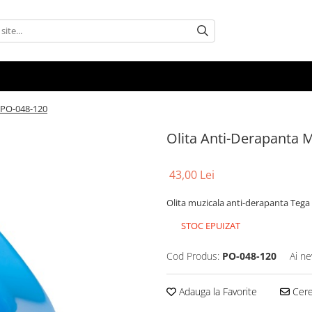
a PO-048-120
Olita Anti-Derapanta 
43,00 Lei
Olita muzicala anti-derapanta Tega 
STOC EPUIZAT
Cod Produs:
PO-048-120
Ai ne
Adauga la Favorite
Cere 