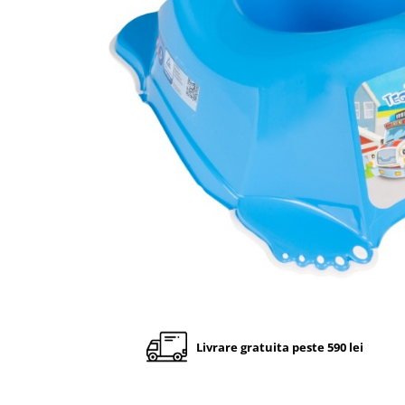
Cadite anatomice
Covorase baie
Inaltatoare antiderapante
Olite antiderapante muzicale
Olite antiderapante simple
Olite muzicale
Olite simple
Olite tip scaunel muzicale
Olite tip scaunel simple
Reductoare antiderapante
Reductoare moi
Seturi cadite 86 cm
Seturi cadite 92 cm
Livrare gratuita peste 590 lei
Seturi cadite anatomice
Suporti anatomici plastic