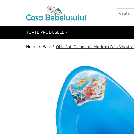
Toate Produsele
Accesorii carucioare copii
TOATE PRODUSELE
Accesorii carucioare
Home /
Baie /
Olita Anti-Derapanta Muzicala Cars Albastr
Genti
Aparate de sanatate si ingrijire
copii
Cantare bebelusi si copii
Termometre copii
Baie
Accesorii ingrijire copii
Bureti baie cadita
Cadite 86 cm
Cadite 92 cm