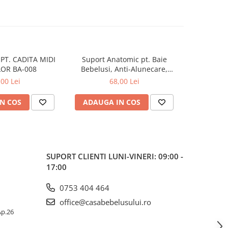
PT. CADITA MIDI
Suport Anatomic pt. Baie
Suport 
OR BA-008
Bebelusi, Anti-Alunecare,
Bebelusi
Pliabil, Beberoyal, Verde, CD-
Pliabil, Be
,00 Lei
68,00 Lei
003-004
N COS
ADAUGA IN COS
ADAUG
SUPORT CLIENTI
LUNI-VINERI: 09:00 -
17:00
0753 404 464
office@casabebelusului.ro
 Ap.26