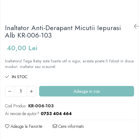
Mese de infasat pliabile
Tampoane postnatale
Olite tip scaunel simple
Mese de infasat Ultra Light 50x70
Tampoane si protectii silicon
Reductoare antiderapante
cm
pentru san
Inaltator Anti-Derapant Micutii Iepurasi
Reductoare moi
Patuturi pliabile
Alb KR-006-103
Seturi cadite 86 cm
Sisteme de siguranta copii
Seturi cadite 92 cm
40,00 Lei
Seturi cadite anatomice
Inaltatorul Tega Baby este foarte util si sigur, acesta poate fi folosit in doua
Suporti anatomici plastic
moduri: inaltator sau scaunel.
Suporti anatomici textili
IN STOC
Suporti metalici cadite
Adauga in cos
Cod Produs:
KR-006-103
Ai nevoie de ajutor?
0753 404 464
Adauga la Favorite
Cere informatii