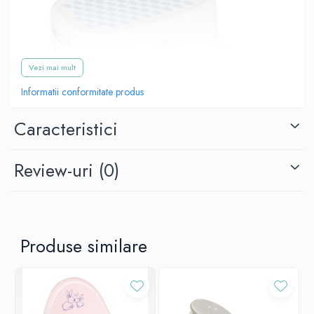
Vezi mai mult
Informatii conformitate produs
Caracteristici
Review-uri
(0)
Inaltatorul Tega Baby
este foarte util si sigur, acesta poate fi
folosit in doua moduri:
inaltator sau scaunel.
Cu ajutorul inaltatorului copilui poate ajunge foarte usor la toaleta
sau la chiuveta.
Produse similare
Extrem de util in deprinderea copilului cu igiena zilnica.
Baza si suprafata articolului sunt realizate dintr-un material anti-
derapant, ceea ce ofera
stabilitate si siguranta.
Se poate curata cu usurinta cu o carpa umeda.