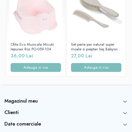
Pentru a fi atractiv este imprimat cu diferite
desene grafice
care
fac placuta folosirea acestuia. Desenele sunt fixate printr-
o
tehnologie de tip IML
, astfel incat ele nu vor suferi
deteriorari in timp iar inaltatorul isi va pastra caracteristicile in
permanenta.
Inaltatorul antiderapant Tega Baby
este testat de
Institutul
TUV
din Germania, fiecare lot din productie fiind atent
monitorizat, pentru a fi cat mai sigur pentru copilul dumneavoastra.
Olita Eco Muzicala Micutii
Set perie par natural super
Iepurasi Roz PO-059-104
moale si pieptan bej Babyono
Greutate maxima suportata: 50 kg
568/03
36,00 Lei
27,00 Lei
Adauga in cos
Adauga in cos
Magazinul meu
Clienti
Date comerciale