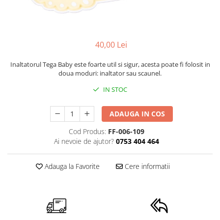
Mese de infasat pliabile
Tampoane postnatale
Olite tip scaunel simple
Mese de infasat Ultra Light 50x70
Tampoane si protectii silicon
Reductoare antiderapante
cm
pentru san
Reductoare moi
40,00 Lei
Patuturi pliabile
Seturi cadite 86 cm
Sisteme de siguranta copii
Inaltatorul Tega Baby este foarte util si sigur, acesta poate fi folosit in
Seturi cadite 92 cm
doua moduri: inaltator sau scaunel.
Seturi cadite anatomice
IN STOC
Suporti anatomici plastic
ADAUGA IN COS
Suporti anatomici textili
Cod Produs:
FF-006-109
Suporti metalici cadite
Ai nevoie de ajutor?
0753 404 464
Adauga la Favorite
Cere informatii