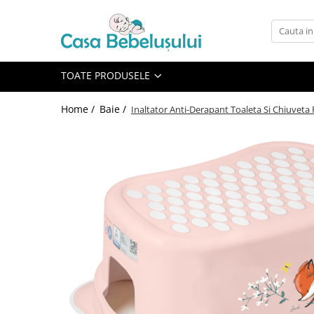
Toate Produsele
Accesorii carucioare copii
TOATE PRODUSELE
Accesorii carucioare
Home /
Baie /
Inaltator Anti-Derapant Toaleta Si Chiuveta
Genti
Aparate de sanatate si ingrijire
copii
Cantare bebelusi si copii
Termometre copii
Baie
Accesorii ingrijire copii
Bureti baie cadita
Cadite 86 cm
Cadite 92 cm