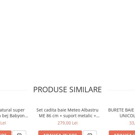
te fi folosit in doua
 toaleta sau la chiuveta.
al anti-derapant, ceea ce
PRODUSE SIMILARE
ce
care fac placuta folosirea
 IML
, astfel incat ele nu vor suferi
cile in permanenta.
natural super
Set cadita baie Meteo Albastru
BURETE BAIE 
tutul
TUV
din Germania, fiecare
n bej Babyono
ME 86 cm + suport metalic +
UNICOL
i sigur pentru copilul
03
suport anatomic cadita copii,
Lei
279,00 Lei
33
bebelusi