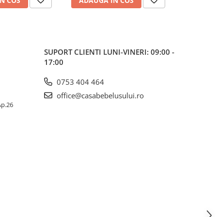
N COS
ADAUGA IN COS
ADAUG
SUPORT CLIENTI
LUNI-VINERI: 09:00 -
17:00
0753 404 464
office@casabebelusului.ro
 Ap.26