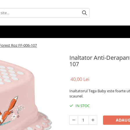
 Forest Roz FF-006-107
Inaltator Anti-Derapan
107
40,00 Lei
Inaltatorul Tega Baby este foarte uti
scaunel.
IN STOC
ADAUG