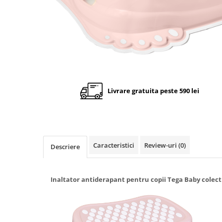
Cadite anatomice
Covorase baie
Inaltatoare antiderapante
Olite antiderapante muzicale
Olite antiderapante simple
Olite muzicale
Livrare gratuita peste 590 lei
Olite simple
Olite tip scaunel muzicale
Olite tip scaunel simple
Reductoare antiderapante
Caracteristici
Review-uri
(0)
Descriere
Reductoare moi
Seturi cadite 86 cm
Inaltator antiderapant pentru copii Tega Baby colecti
Seturi cadite 92 cm
Seturi cadite anatomice
Suporti anatomici plastic