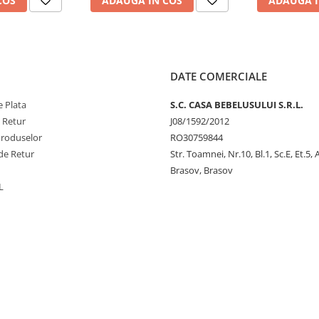
COS
ADAUGA IN COS
ADAUGA I
DATE COMERCIALE
 Plata
S.C. CASA BEBELUSULUI S.R.L.
e Retur
J08/1592/2012
Produselor
RO30759844
de Retur
Str. Toamnei, Nr.10, Bl.1, Sc.E, Et.5,
Brasov, Brasov
L