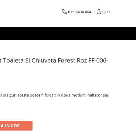
0753 404 464
0,00
t Toaleta Si Chiuveta Forest Roz FF-006-
l si sigur, acesta poate fi folosit in doua moduri: inaltator sau
A IN COS