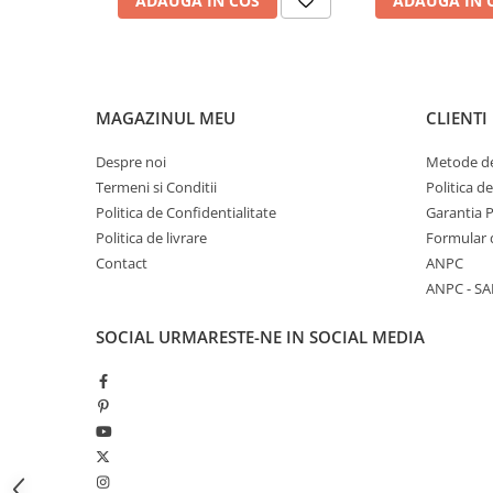
ADAUGA IN COS
ADAUGA IN 
Mese de infasat pliabile
Mese de infasat Ultra Light 50x70
cm
Patuturi pliabile
MAGAZINUL MEU
CLIENTI
Sisteme de siguranta copii
Despre noi
Metode de
Igiena si ingrijire copii
Termeni si Conditii
Politica d
Jucarii bebelusi
Politica de Confidentialitate
Garantia 
Politica de livrare
Formular 
Carusele patut
Contact
ANPC
Centre de activitati
ANPC - SA
Jucarii bip-bip si chitaitoare
SOCIAL
URMARESTE-NE IN SOCIAL MEDIA
Jucarii de agatat
Jucarii de atasament
Jucarii de baie
Jucarii educative bebe
Jucarii muzicale