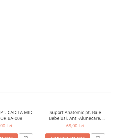
PT. CADITA MIDI
Suport Anatomic pt. Baie
Suport 
OR BA-008
Bebelusi, Anti-Alunecare,
Bebelusi
Pliabil, Beberoyal, Verde, CD-
Pliabil, Be
,00 Lei
68,00 Lei
003-004