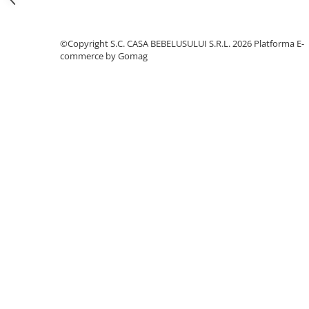
Jucarii pentru dentitie
Jucarii sunatoare
©Copyright S.C. CASA BEBELUSULUI S.R.L. 2026
Platforma E-
Jucarii de exterior
commerce by Gomag
Triciclete
Jucarii de plus
La masa
Articole hranire bebelusi
Biberoane, tetine, accesorii
Cani, pahare si accesorii bebe
Incalzitoare si termosuri bebe
Suzete si accesorii
Saltele, lenjerii de patut si accesorii
Lenjerii si huse patut
Paturici bebe
Perne, pilote si pozitionatoare