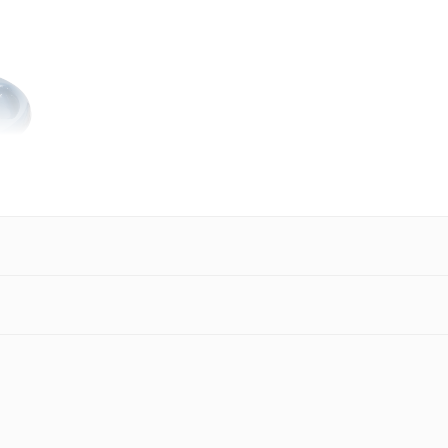
or la imbaierea bebelusului.
si pana in jurul varstei de 8 - 10 luni.
uport anatomic Tega Baby
care se incadreaza perfect in interiorul acestei
arile, ansamblul format din cadita si suportul anatomic Tega Baby, poate fi poz
le, necasant, rezistent la deformare.
ratura
care functioneaza in intervalul de temperatura cuprins intre 32° - 42°C