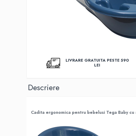
Covorase baie
Inaltatoare antiderapante
Olite antiderapante muzicale
Olite antiderapante simple
Olite muzicale
Olite simple
LIVRARE GRATUITA PESTE 590
Olite tip scaunel muzicale
LEI
Olite tip scaunel simple
Reductoare antiderapante
Descriere
Reductoare moi
Seturi cadite 86 cm
Seturi cadite 92 cm
Cadita ergonomica pentru bebelusi Tega Baby cu 
Seturi cadite anatomice
Suporti anatomici plastic