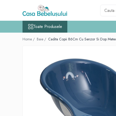
Toate Produsele
Toate Produsele
Accesorii carucioare copii
Accesorii carucioare
Home /
Baie /
Cadita Copii 86Cm Cu Senzor Si Dop Mete
Genti
Aparate de sanatate si ingrijire copii
Cantare bebelusi si copii
Termometre copii
Baie
Accesorii ingrijire copii
Bureti baie cadita
Cadite 86 cm
Cadite 92 cm
Cadite anatomice