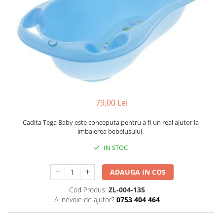
Mese de infasat pliabile
Tampoane postnatale
Olite tip scaunel simple
Mese de infasat Ultra Light 50x70
Tampoane si protectii silicon
Reductoare antiderapante
cm
pentru san
Reductoare moi
Patuturi pliabile
Seturi cadite 86 cm
Sisteme de siguranta copii
Seturi cadite 92 cm
Seturi cadite anatomice
79,00 Lei
Suporti anatomici plastic
Suporti anatomici textili
Cadita Tega Baby este conceputa pentru a fi un real ajutor la
imbaierea bebelusului.
Suporti metalici cadite
IN STOC
ADAUGA IN COS
Cod Produs:
ZL-004-135
Ai nevoie de ajutor?
0753 404 464