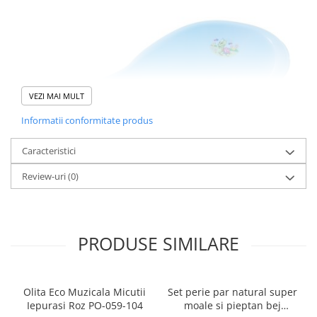
VEZI MAI MULT
Informatii conformitate produs
Caracteristici
Review-uri
(0)
Cadita Tega Baby
este conceputa pentru a fi un real ajutor la
imbaierea bebelusului.
PRODUSE SIMILARE
Este ideala pentru a fi utilizata inca din primele zile de viata si
pana in jurul varstei de 8 - 10 luni.
Poate fi folosita individual sau poate fi accesorizata cu un
suport
anatomic Tega Baby
care se incadreaza perfect in interiorul
Olita Eco Muzicala Micutii
Set perie par natural super
acesteia.
Iepurasi Roz PO-059-104
moale si pieptan bej
Pentru a evita pozitiile incomode, durerile de spate si aplecarile,