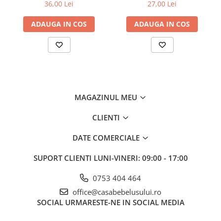
Babyono 568/03
36,00 Lei
27,00 Lei
ansamblul format din cadita si suportul anatomic Tega Baby,
poate fi pozitionat pe
suportul metalic Tega Baby
, conceput
special pentru fiecare tip de cadita in parte.
ADAUGA IN COS
ADAUGA IN COS
Cadita este realizata dintr-un plastic special pentru copii,
moale,
necasant, rezistent la deformare.
Cadita Tega Baby este prevazuta cu un
senzor de
temperatura
care functioneaza in intervalul de temperatura
cuprins intre 32?? - 42??C astfel:
MAGAZINUL MEU
CLIENTI
DATE COMERCIALE
SUPORT CLIENTI
LUNI-VINERI: 09:00 - 17:00
0753 404 464
office@casabebelusului.ro
SOCIAL
URMARESTE-NE IN SOCIAL MEDIA