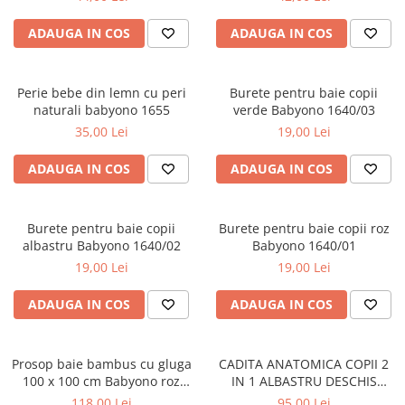
ADAUGA IN COS
ADAUGA IN COS
Perie bebe din lemn cu peri
Burete pentru baie copii
naturali babyono 1655
verde Babyono 1640/03
35,00 Lei
19,00 Lei
ADAUGA IN COS
ADAUGA IN COS
Burete pentru baie copii
Burete pentru baie copii roz
albastru Babyono 1640/02
Babyono 1640/01
19,00 Lei
19,00 Lei
ADAUGA IN COS
ADAUGA IN COS
Prosop baie bambus cu gluga
CADITA ANATOMICA COPII 2
100 x 100 cm Babyono roz
IN 1 ALBASTRU DESCHIS
1553/01
TEGABABY TG-011-101
118,00 Lei
95,00 Lei