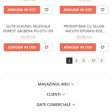
ADAUGA IN COS
ADAUGA IN COS
OLITA SCAUNEL MUZICALA
PROSOP BAIE CU GLUGA
FOREST GALBENA PO-073-109
MICUTII IEPURASI ROZ
80x80CM KR-008-104
55,00 Lei
93,00 Lei
ADAUGA IN COS
ADAUGA IN COS
1
2
3
21
...
MAGAZINUL MEU
CLIENTI
DATE COMERCIALE