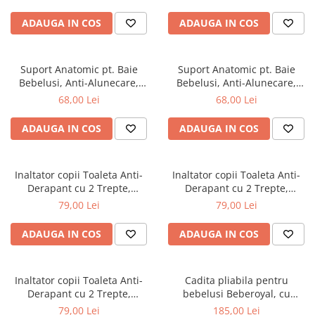
cadita copii, bebelusi
ADAUGA IN COS
ADAUGA IN COS
Suport Anatomic pt. Baie
Suport Anatomic pt. Baie
Bebelusi, Anti-Alunecare,
Bebelusi, Anti-Alunecare,
Pliabil, Beberoyal, Verde, CD-
Pliabil, Beberoyal, Mov/Roz,
68,00 Lei
68,00 Lei
003-004
CD-003-001
ADAUGA IN COS
ADAUGA IN COS
Inaltator copii Toaleta Anti-
Inaltator copii Toaleta Anti-
Derapant cu 2 Trepte,
Derapant cu 2 Trepte,
Beberoyal, Gri, CD-006-003
Beberoyal, Roz, CD-006-002
79,00 Lei
79,00 Lei
ADAUGA IN COS
ADAUGA IN COS
Inaltator copii Toaleta Anti-
Cadita pliabila pentru
Derapant cu 2 Trepte,
bebelusi Beberoyal, cu
Beberoyal, Blue, CD-006-001
termometru digital si dop de
79,00 Lei
185,00 Lei