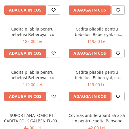
scurgere, Roz, 81cm CD-005-
006
ADAUGA IN COS
ADAUGA IN COS
Cadita pliabila pentru
Cadita pliabila pentru
bebelusi Beberoyal, cu
bebelusi Beberoyal, cu
termometru digital si dop de
termometru digital si dop de
185,00 Lei
119,00 Lei
scurgere, Turcoaz, 81cm CD-
scurgere, Gri, 76cm CD-000-
005-005
003
ADAUGA IN COS
ADAUGA IN COS
Cadita pliabila pentru
Cadita pliabila pentru
bebelusi Beberoyal, cu
bebelusi Beberoyal, cu
termometru digital si dop de
termometru digital si dop de
119,00 Lei
119,00 Lei
scurgere, Roz, 76cm CD-000-
scurgere, Blue, 76cm CD-000-
002
001
ADAUGA IN COS
ADAUGA IN COS
SUPORT ANATOMIC PT.
Covoras antiderapant 55 x 35
CADITA FOLK GALBEN FL-003-
cm pentru cadita Babyono
113
albastru 1345/01
44,00 Lei
42,00 Lei