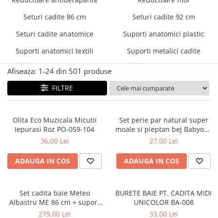
Mese de infasat pliabile
Tampoane postnatale
Olite tip scaunel simple
Seturi cadite 86 cm
Seturi cadite 92 cm
Mese de infasat Ultra Light 50x70
Tampoane si protectii silicon
Reductoare antiderapante
cm
pentru san
Seturi cadite anatomice
Suporti anatomici plastic
Reductoare moi
Patuturi pliabile
Suporti anatomici textili
Suporti metalici cadite
Seturi cadite 86 cm
Sisteme de siguranta copii
Seturi cadite 92 cm
Afiseaza:
1-
24
din
501
produse
Seturi cadite anatomice
FILTRE
Suporti anatomici plastic
Suporti anatomici textili
Olita Eco Muzicala Micutii
Set perie par natural super
Iepurasi Roz PO-059-104
moale si pieptan bej Babyono
Suporti metalici cadite
568/03
36,00 Lei
27,00 Lei
ADAUGA IN COS
ADAUGA IN COS
Set cadita baie Meteo
BURETE BAIE PT. CADITA MIDI
Albastru ME 86 cm + suport
UNICOLOR BA-008
metalic + suport anatomic
279,00 Lei
33,00 Lei