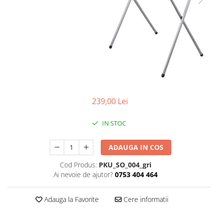
Mese de infasat pliabile
Tampoane postnatale
Olite tip scaunel simple
Mese de infasat Ultra Light 50x70
Tampoane si protectii silicon
Reductoare antiderapante
cm
pentru san
Reductoare moi
Patuturi pliabile
Seturi cadite 86 cm
Sisteme de siguranta copii
Seturi cadite 92 cm
Seturi cadite anatomice
239,00 Lei
Suporti anatomici plastic
Suporti anatomici textili
IN STOC
Suporti metalici cadite
ADAUGA IN COS
Cod Produs:
PKU_SO_004_gri
Ai nevoie de ajutor?
0753 404 464
Adauga la Favorite
Cere informatii