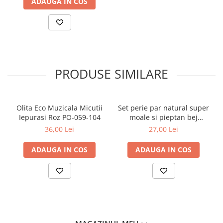
ADAUGA IN COS
PRODUSE SIMILARE
Olita Eco Muzicala Micutii
Set perie par natural super
Iepurasi Roz PO-059-104
moale si pieptan bej
Babyono 568/03
36,00 Lei
27,00 Lei
ADAUGA IN COS
ADAUGA IN COS