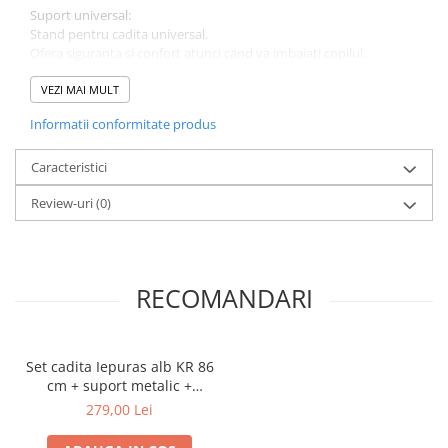
Suport universal:
Stand pentru cadita universal.
Ofera siguranta si confort atunci cand va imbaiati copilul.
Este foarte stabil datorita designului robust al materialelor de cea
mai inalta calitate. Indeparteaza disconfortul coloanei vertebrale
VEZI MAI MULT
a parintilor in timpul scaldarii copilului.
Informatii conformitate produs
Nu necesita mult spatiu. Picioarele suportului sunt
antiderapante.
Caracteristici
Review-uri
(0)
RECOMANDARI
Set cadita Iepuras alb KR 86
cm + suport metalic +
suport anatomic cadita
279,00 Lei