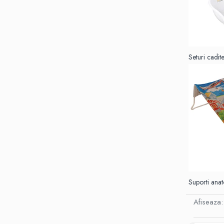
Mese de infasat pliabile
Mese de infasat Ultra Light 50x70
cm
Patuturi pliabile
Seturi cadi
Sisteme de siguranta copii
Igiena si ingrijire copii
Jucarii bebelusi
Carusele patut
Centre de activitati
Jucarii bip-bip si chitaitoare
Jucarii de agatat
Jucarii de atasament
Jucarii de baie
Suporti anato
Jucarii educative bebe
Afiseaza:
Jucarii muzicale
Jucarii pentru dentitie