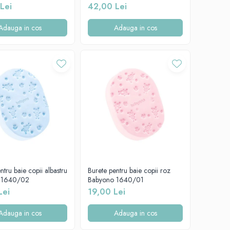
albastru 1345/01
Lei
42,00 Lei
Adauga in cos
Adauga in cos
ntru baie copii albastru
Burete pentru baie copii roz
 1640/02
Babyono 1640/01
Lei
19,00 Lei
Adauga in cos
Adauga in cos