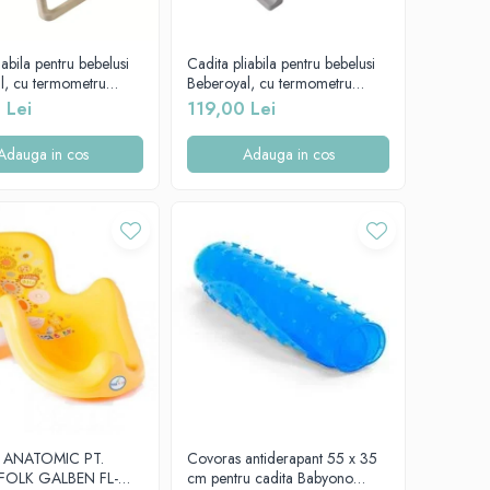
iabila pentru bebelusi
Cadita pliabila pentru bebelusi
l, cu termometru
Beberoyal, cu termometru
i dop de scurgere,
digital si dop de scurgere, Gri,
 Lei
119,00 Lei
, 81cm CD-005-005
76cm CD-000-003
Adauga in cos
Adauga in cos
 ANATOMIC PT.
Covoras antiderapant 55 x 35
FOLK GALBEN FL-
cm pentru cadita Babyono