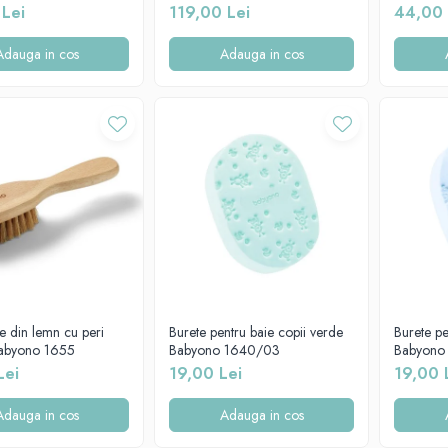
i dop de scurgere, Roz,
digital si dop de scurgere, Blue,
003-113
 Lei
119,00 Lei
44,00 
-000-002
76cm CD-000-001
Adauga in cos
Adauga in cos
e din lemn cu peri
Burete pentru baie copii verde
Burete pe
 babyono 1655
Babyono 1640/03
Babyono
Lei
19,00 Lei
19,00 
Adauga in cos
Adauga in cos