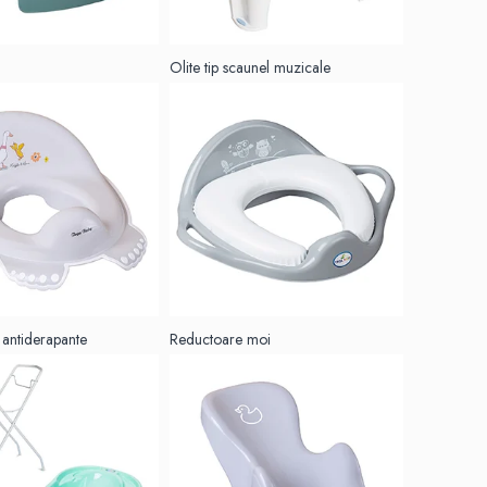
Olite tip scaunel muzicale
antiderapante
Reductoare moi