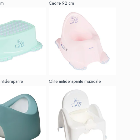
cm
Cadite 92 cm
antiderapante
Olite antiderapante muzicale