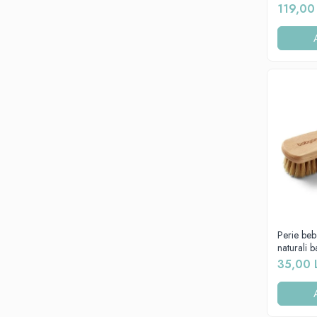
digital s
119,00
76cm CD
Perie beb
naturali
35,00 