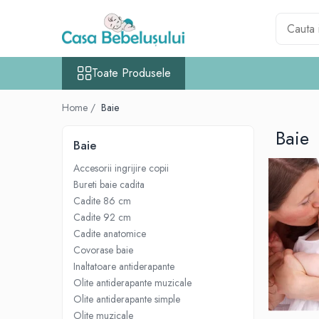
Toate Produsele
Toate Produsele
Accesorii carucioare copii
Accesorii carucioare
Home /
Baie
Genti
Baie
Aparate de sanatate si ingrijire copii
Baie
Cantare bebelusi si copii
Accesorii ingrijire copii
Termometre copii
Bureti baie cadita
Cadite 86 cm
Baie
Cadite 92 cm
Accesorii ingrijire copii
Cadite anatomice
Bureti baie cadita
Covorase baie
Cadite 86 cm
Inaltatoare antiderapante
Olite antiderapante muzicale
Cadite 92 cm
Olite antiderapante simple
Cadite anatomice
Olite muzicale