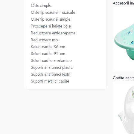
Accesorii ing
Covorase baie
Olite simple
Olite tip scaunel muzicale
Inaltatoare antiderapante
Olite tip scaunel simple
Olite antiderapante muzicale
Prosoape si halate baie
Olite antiderapante simple
Reductoare antiderapante
Reductoare moi
Olite muzicale
Seturi cadite 86 cm
Olite simple
Seturi cadite 92 cm
Seturi cadite anatomice
Olite tip scaunel muzicale
Suporti anatomici plastic
Olite tip scaunel simple
Suporti anatomici textili
Cadite anat
Reductoare antiderapante
Suporti metalici cadite
Reductoare moi
Seturi cadite 86 cm
Seturi cadite 92 cm
Seturi cadite anatomice
Suporti anatomici plastic