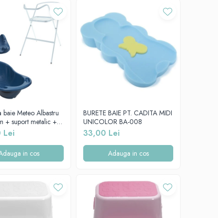
a baie Meteo Albastru
BURETE BAIE PT. CADITA MIDI
 + suport metalic +
UNICOLOR BA-008
atomic cadita copii,
 Lei
33,00 Lei
Adauga in cos
Adauga in cos