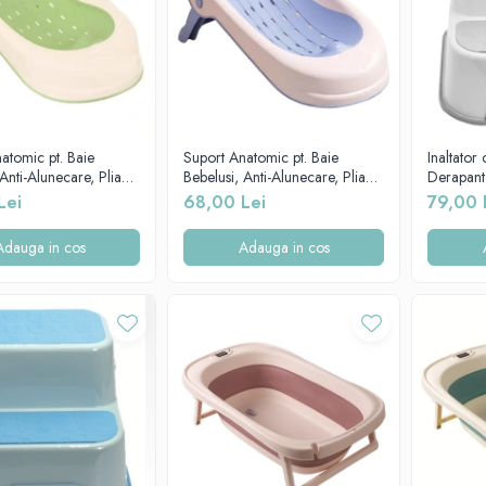
atomic pt. Baie
Suport Anatomic pt. Baie
Inaltator 
Anti-Alunecare, Pliabil,
Bebelusi, Anti-Alunecare, Pliabil,
Derapant 
l, Verde, CD-003-
Beberoyal, Mov/Roz, CD-003-
Beberoya
Lei
68,00 Lei
79,00 
001
Adauga in cos
Adauga in cos