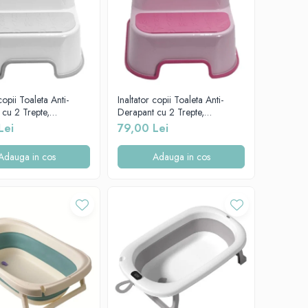
copii Toaleta Anti-
Inaltator copii Toaleta Anti-
cu 2 Trepte,
Derapant cu 2 Trepte,
l, Gri, CD-006-003
Beberoyal, Roz, CD-006-002
Lei
79,00 Lei
Adauga in cos
Adauga in cos