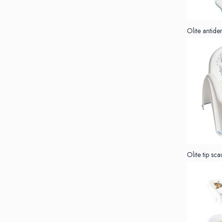
Suporti anatomici textili
Suporti metalici cadite
Olite antide
Camera copilului
Accesorii patuturi
Fotolii, mese si scaune copii
Leagane copii
Mese de infasat 50 x 70 cm Tega
Baby
Mese de infasat BASIC 50x70 cm
Mese de infasat capat inchis 50x70
cm
Olite tip sc
Mese de infasat COMFORT 50x70
cm
Mese de infasat COMFORT 50x80
cm
Mese de infasat moi