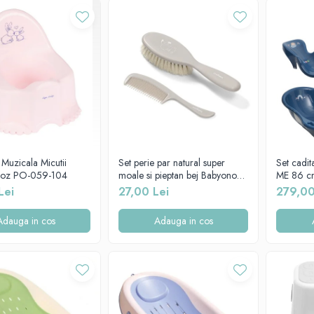
 Muzicala Micutii
Set perie par natural super
Set cadit
 Roz PO-059-104
moale si pieptan bej Babyono
ME 86 cm
568/03
suport an
Lei
27,00 Lei
279,00
bebelusi
Adauga in cos
Adauga in cos