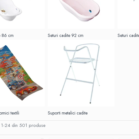
te 86 cm
Seturi cadite 92 cm
Seturi cadi
mici textili
Suporti metalici cadite
1-
24
din
501
produse