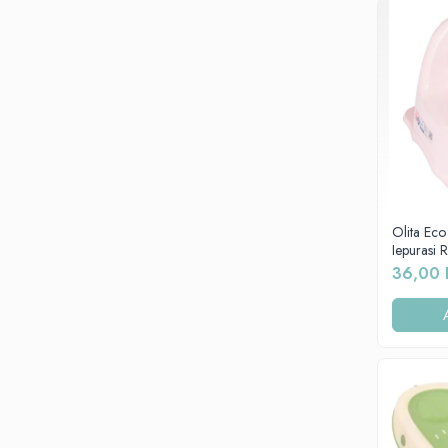
Jucarii sunatoare
Jucarii de exterior
Triciclete
Jucarii de plus
La masa
Articole hranire bebelusi
Biberoane, tetine, accesorii
Cani, pahare si accesorii bebe
Olita Eco
Iepurasi
Incalzitoare si termosuri bebe
36,00 
Suzete si accesorii
Saltele, lenjerii de patut si accesorii
Lenjerii si huse patut
Paturici bebe
Perne, pilote si pozitionatoare
bebe