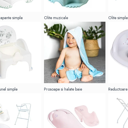
rapante simple
Olite muzicale
Olite simple
aunel simple
Prosoape si halate baie
Reductoare 