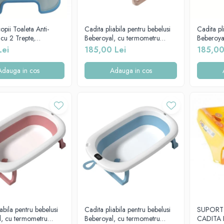
copii Toaleta Anti-
Cadita pliabila pentru bebelusi
Cadita pl
cu 2 Trepte,
Beberoyal, cu termometru
Beberoya
l, Blue, CD-006-001
digital si dop de scurgere, Roz,
digital s
Lei
185,00 Lei
185,00
81cm CD-005-006
Turcoaz
Adauga in cos
Adauga in cos
abila pentru bebelusi
Cadita pliabila pentru bebelusi
SUPORT
l, cu termometru
Beberoyal, cu termometru
CADITA 