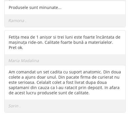
Nico .
Produsele sunt minunate...
Ramona .
Fetița mea de 1 anișor si trei luni este foarte încântata de
mașinuța ride-on. Calitate foarte bună a materialelor.
Pret ok.
Maria Madalina
Am comandat un set cadita cu suport anatomic. Din doua
colete a ajuns doar unul. Din pacate firma de curierat nu
este serioasa. Celalalt colet a fost livrat dupa doua
saptamani din cauza ca l-au ratacit prin depozit. In afara
de acest lucru produsele sunt de calitate.
Sorin .