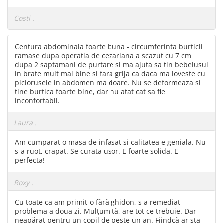
Mese de infasat pliabile
Tampoane postnatale
Olite tip scaunel simple
Costi .
Mese de infasat Ultra Light 50x70
Tampoane si protectii silicon
Reductoare antiderapante
cm
pentru san
Reductoare moi
Patuturi pliabile
Centura abdominala foarte buna - circumferinta burticii
ramase dupa operatia de cezariana a scazut cu 7 cm
Seturi cadite 86 cm
Sisteme de siguranta copii
dupa 2 saptamani de purtare si ma ajuta sa tin bebelusul
Seturi cadite 92 cm
in brate mult mai bine si fara grija ca daca ma loveste cu
piciorusele in abdomen ma doare. Nu se deformeaza si
Seturi cadite anatomice
tine burtica foarte bine, dar nu atat cat sa fie
inconfortabil.
Suporti anatomici plastic
Suporti anatomici textili
Laura .
Suporti metalici cadite
Am cumparat o masa de infasat si calitatea e geniala. Nu
s-a ruot, crapat. Se curata usor. E foarte solida. E
perfecta!
Roxy .
Cu toate ca am primit-o fără ghidon, s a remediat
problema a doua zi. Mulțumită, are tot ce trebuie. Dar
neapărat pentru un copil de peste un an. Fiindcă ar sta