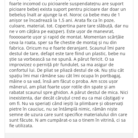
foarte incomod cu picioarele suspendate(nu are suport
picioare bebe) exista suport pentru picioare dar doar un
bebeluș înalt ar ajunge la el. Noroc ca bebe meu de 1
anișor se încadrează la 1,5 ani. Arata fix ca în poze,
culoare, material, tot. Copertina pare tare slăbuță, dar nu
ne v om cățăra pe ea(sper). Este ușor de manevrat,
foooooarte ușor și rapid de montat. Momentan scârțâie
ceva la roata, sper sa fie chestie de montaj și nu din
fabrica. Oricum nu e foarte deranjant. Scaunul îmi pare
destul de tare, defapt este tare fiind un plastic, bebe nu
știe sa vorbească sa ne spună. A părut fericit. O sa
improvizez o perniță ptr fundulet, sa ma asigur de
confortul lui. De pliat se pliază destul de ok. Nu știu cât
spațiu îmi mai rămâne sau cât îmi ocupa în portbagaj,
mâine o sa vad, însă am făcut o proba. Am scos ușor
mânerul, am pliat foarte ușor rotile din spate și am
rabatat scaunul spre ghidon. A părut destul de mica. Nici
inexistenta, dar decât căruțul cred eu ca mai câștigați v
om fi. Nu va speriați când ieșiți la plimbare și observați
pietre în cauciuc, nu se întâmplă nimic, rămân niște
semne de uzura care sunt specifice materialului din care
sunt făcute. N am cumpărat-o sa o tinem în vitrină, ci sa
fie utilizata.