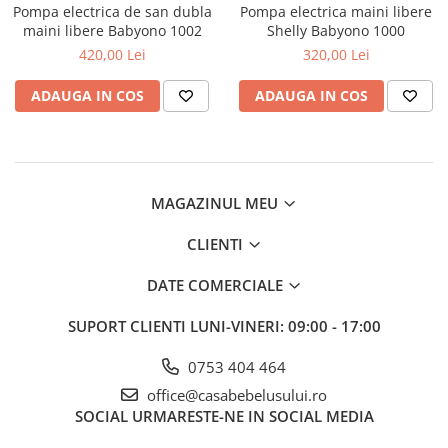
Mese de infasat pliabile
Tampoane postnatale
Pompa electrica de san dubla
Pompa electrica maini libere
Olite tip scaunel simple
maini libere Babyono 1002
Shelly Babyono 1000
Mese de infasat Ultra Light 50x70
Tampoane si protectii silicon
Reductoare antiderapante
420,00 Lei
320,00 Lei
cm
pentru san
Reductoare moi
Patuturi pliabile
ADAUGA IN COS
ADAUGA IN COS
Seturi cadite 86 cm
Sisteme de siguranta copii
Seturi cadite 92 cm
Seturi cadite anatomice
MAGAZINUL MEU
Suporti anatomici plastic
Suporti anatomici textili
CLIENTI
Suporti metalici cadite
DATE COMERCIALE
SUPORT CLIENTI
LUNI-VINERI: 09:00 - 17:00
0753 404 464
office@casabebelusului.ro
SOCIAL
URMARESTE-NE IN SOCIAL MEDIA