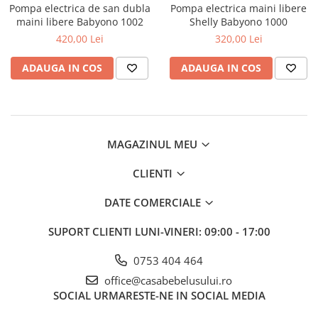
Mese de infasat pliabile
Tampoane postnatale
Pompa electrica de san dubla
Pompa electrica maini libere
Olite tip scaunel simple
maini libere Babyono 1002
Shelly Babyono 1000
Mese de infasat Ultra Light 50x70
Tampoane si protectii silicon
Reductoare antiderapante
420,00 Lei
320,00 Lei
cm
pentru san
Reductoare moi
Patuturi pliabile
ADAUGA IN COS
ADAUGA IN COS
Seturi cadite 86 cm
Sisteme de siguranta copii
Seturi cadite 92 cm
Seturi cadite anatomice
MAGAZINUL MEU
Suporti anatomici plastic
Suporti anatomici textili
CLIENTI
Suporti metalici cadite
DATE COMERCIALE
SUPORT CLIENTI
LUNI-VINERI: 09:00 - 17:00
0753 404 464
office@casabebelusului.ro
SOCIAL
URMARESTE-NE IN SOCIAL MEDIA