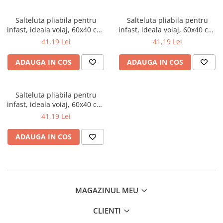
Mese de infasat pliabile
Tampoane postnatale
Olite tip scaunel simple
Mese de infasat Ultra Light 50x70
Salteluta pliabila pentru
Salteluta pliabila pentru
Tampoane si protectii silicon
Reductoare antiderapante
infast, ideala voiaj, 60x40 cm,
cm
infast, ideala voiaj, 60x40 cm,
pentru san
Ceba Baby, Girafa, 305-000-
Ceba Baby, Stars, 305-094-522
Reductoare moi
41,19 Lei
41,19 Lei
Patuturi pliabile
637
Seturi cadite 86 cm
Sisteme de siguranta copii
ADAUGA IN COS
ADAUGA IN COS
Seturi cadite 92 cm
Seturi cadite anatomice
Salteluta pliabila pentru
Suporti anatomici plastic
infast, ideala voiaj, 60x40 cm,
Ceba Baby, Balerina, 305-090-
41,19 Lei
Suporti anatomici textili
101
Suporti metalici cadite
ADAUGA IN COS
MAGAZINUL MEU
CLIENTI