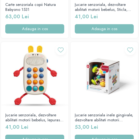
Mese de infasat pliabile
Tampoane postnatale
Carte senzoriala copii Natura
Jucarie senzoriala, dezvoltare
Olite tip scaunel simple
Babyono 1531
abilitati motorii bebelus, Sticla,
Mese de infasat Ultra Light 50x70
Tampoane si protectii silicon
Babyono
63,00 Lei
41,00 Lei
Reductoare antiderapante
cm
pentru san
Reductoare moi
Patuturi pliabile
Adauga in cos
Adauga in cos
Seturi cadite 86 cm
Sisteme de siguranta copii
Seturi cadite 92 cm
Seturi cadite anatomice
Suporti anatomici plastic
Suporti anatomici textili
Suporti metalici cadite
Jucarie senzoriala, dezvoltare
Jucarie senzoriala inele gingivale,
abilitati motorii bebelus, Iepuras,
dezvoltare abilitati motorii
Babyono 1580
bebelus, Minge Stele, Babyono
41,00 Lei
53,00 Lei
1585