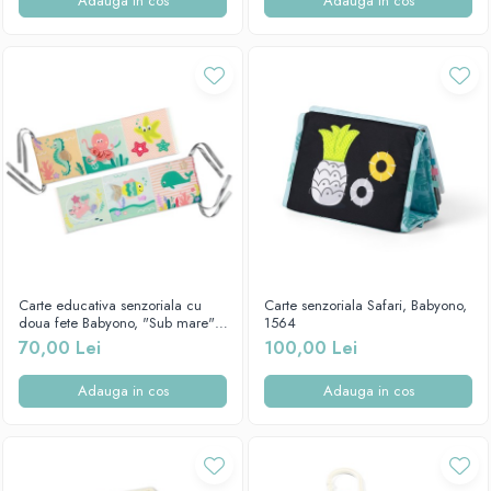
Adauga in cos
Adauga in cos
Carte educativa senzoriala cu
Carte senzoriala Safari, Babyono,
doua fete Babyono, "Sub mare",
1564
1563
70,00 Lei
100,00 Lei
Adauga in cos
Adauga in cos