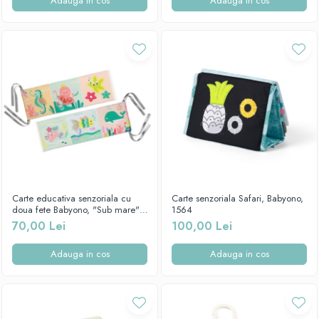
Adauga in cos
Adauga in cos
Carte educativa senzoriala cu
Carte senzoriala Safari, Babyono,
doua fete Babyono, "Sub mare",
1564
1563
70,00 Lei
100,00 Lei
Adauga in cos
Adauga in cos