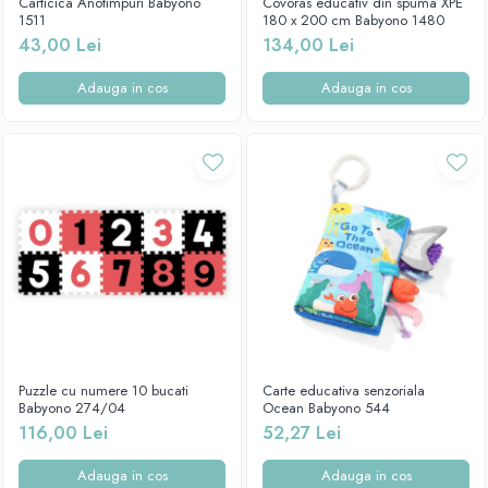
Carticica Anotimpuri Babyono
Covoras educativ din spuma XPE
1511
180 x 200 cm Babyono 1480
43,00 Lei
134,00 Lei
Adauga in cos
Adauga in cos
Puzzle cu numere 10 bucati
Carte educativa senzoriala
Babyono 274/04
Ocean Babyono 544
116,00 Lei
52,27 Lei
Adauga in cos
Adauga in cos