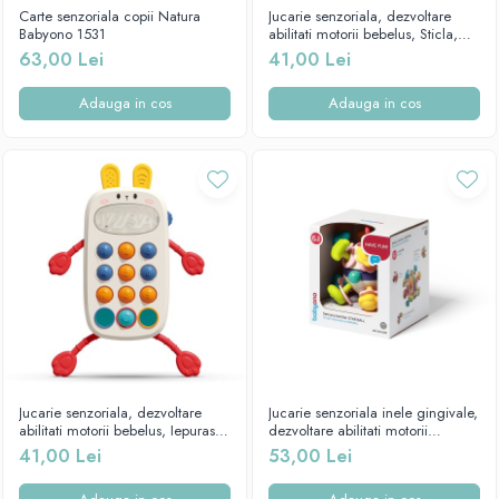
Mese de infasat pliabile
Tampoane postnatale
Carte senzoriala copii Natura
Jucarie senzoriala, dezvoltare
Olite tip scaunel simple
Babyono 1531
abilitati motorii bebelus, Sticla,
Mese de infasat Ultra Light 50x70
Tampoane si protectii silicon
Babyono
63,00 Lei
41,00 Lei
Reductoare antiderapante
cm
pentru san
Reductoare moi
Patuturi pliabile
Adauga in cos
Adauga in cos
Seturi cadite 86 cm
Sisteme de siguranta copii
Seturi cadite 92 cm
Seturi cadite anatomice
Suporti anatomici plastic
Suporti anatomici textili
Suporti metalici cadite
Jucarie senzoriala, dezvoltare
Jucarie senzoriala inele gingivale,
abilitati motorii bebelus, Iepuras,
dezvoltare abilitati motorii
Babyono 1580
bebelus, Minge Stele, Babyono
41,00 Lei
53,00 Lei
1585