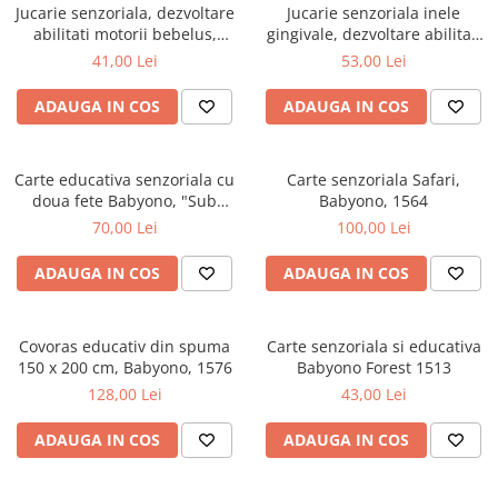
Mese de infasat pliabile
Tampoane postnatale
Jucarie senzoriala, dezvoltare
Jucarie senzoriala inele
Olite tip scaunel simple
abilitati motorii bebelus,
gingivale, dezvoltare abilitati
Mese de infasat Ultra Light 50x70
Tampoane si protectii silicon
Iepuras, Babyono 1580
motorii bebelus, Minge Stele,
Reductoare antiderapante
41,00 Lei
53,00 Lei
cm
pentru san
Babyono 1585
Reductoare moi
Patuturi pliabile
ADAUGA IN COS
ADAUGA IN COS
Seturi cadite 86 cm
Sisteme de siguranta copii
Seturi cadite 92 cm
Carte educativa senzoriala cu
Carte senzoriala Safari,
Seturi cadite anatomice
doua fete Babyono, "Sub
Babyono, 1564
mare", 1563
70,00 Lei
100,00 Lei
Suporti anatomici plastic
Suporti anatomici textili
ADAUGA IN COS
ADAUGA IN COS
Suporti metalici cadite
Covoras educativ din spuma
Carte senzoriala si educativa
150 x 200 cm, Babyono, 1576
Babyono Forest 1513
128,00 Lei
43,00 Lei
ADAUGA IN COS
ADAUGA IN COS